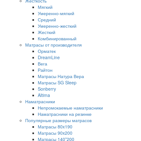
Жесткость
Мягкий
Умеренно-мягкий
Средний
Умеренно-жесткий
Жесткий
Комбинированный
Матрасы от производителя
Орматек
DreamLine
Вега
Райтон
Матрасы Натура Вера
Матрасы SG Sleep
Sonberry
Altima
Наматрасники
Непромокаемые наматрасники
Наматрасники на резинке
Популярные размеры матрасов
Матрасы 80x190
Матрасы 90x200
Матрасы 140*200