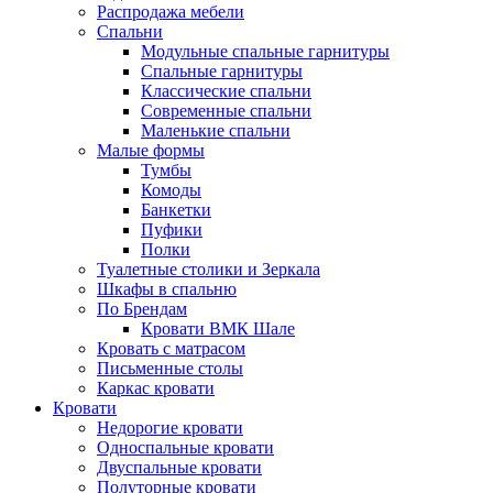
Распродажа мебели
Спальни
Модульные спальные гарнитуры
Спальные гарнитуры
Классические спальни
Современные спальни
Маленькие спальни
Малые формы
Тумбы
Комоды
Банкетки
Пуфики
Полки
Туалетные столики и Зеркала
Шкафы в спальню
По Брендам
Кровати ВМК Шале
Кровать с матрасом
Письменные столы
Каркас кровати
Кровати
Недорогие кровати
Односпальные кровати
Двуспальные кровати
Полуторные кровати