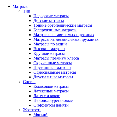
Матрасы
Тип
Недорогие матрасы
Детские матрасы
Тонкие ортопедические матрасы
Беспружинные матрасы
Матрасы на зависимых пружинах
Матрасы на независимых пружинах
Матрасы по акции
Высокие матрасы
Круглые матрасы
Матрасы премиум класса
Скрученные матрасы
Пружинные матрасы
Односпальные матрасы
Двуспальные матрасы
Состав
Кокосовые матрасы
Латексные матрасы
Латекс и кокос
Пенополиуретановые
С эффектом памяти
Жесткость
Мягкий