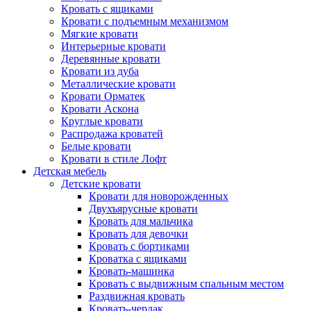
Кровать с ящиками
Кровати с подъемным механизмом
Мягкие кровати
Интерьерные кровати
Деревянные кровати
Кровати из дуба
Металлические кровати
Кровати Орматек
Кровати Аскона
Круглые кровати
Распродажа кроватей
Белые кровати
Кровати в стиле Лофт
Детская мебель
Детские кровати
Кровати для новорожденных
Двухъярусные кровати
Кровать для мальчика
Кровать для девочки
Кровать с бортиками
Кроватка с ящиками
Кровать-машинка
Кровать с выдвижным спальным местом
Раздвижная кровать
Кровать-чердак