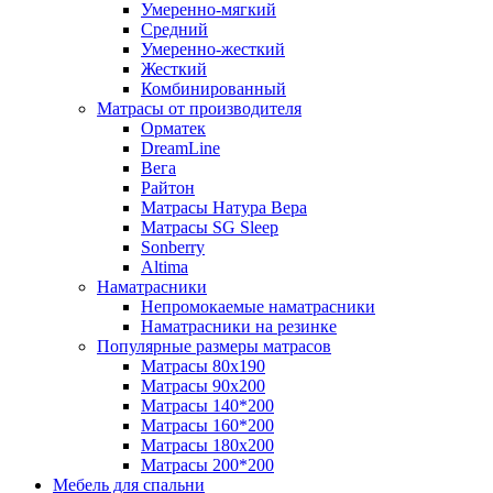
Умеренно-мягкий
Средний
Умеренно-жесткий
Жесткий
Комбинированный
Матрасы от производителя
Орматек
DreamLine
Вега
Райтон
Матрасы Натура Вера
Матрасы SG Sleep
Sonberry
Altima
Наматрасники
Непромокаемые наматрасники
Наматрасники на резинке
Популярные размеры матрасов
Матрасы 80x190
Матрасы 90x200
Матрасы 140*200
Матрасы 160*200
Матрасы 180x200
Матрасы 200*200
Мебель для спальни