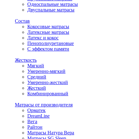
Односпальные матрасы
Двуспальные матрасы
Состав
Кокосовые матрасы
Латексные матрасы
Латекс и кокос
Пенополиуретановые
С эффектом памяти
Жесткость
Мягкий
Умеренно-мягкий
Средний
Умеренно-жесткий
Жесткий
Комбинированный
Матрасы от производителя
Орматек
DreamLine
Вега
Райтон
Матрасы Натура Вера
Матрасы SG Sleep