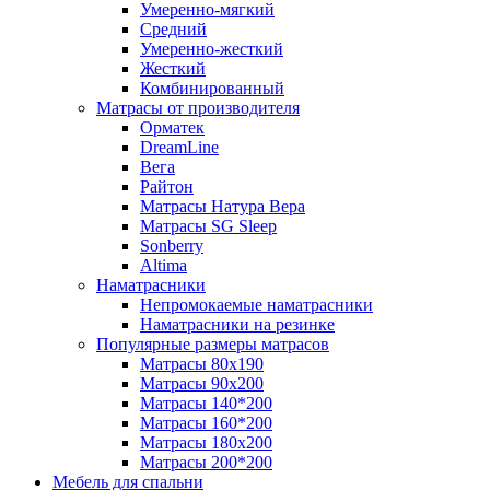
Умеренно-мягкий
Средний
Умеренно-жесткий
Жесткий
Комбинированный
Матрасы от производителя
Орматек
DreamLine
Вега
Райтон
Матрасы Натура Вера
Матрасы SG Sleep
Sonberry
Altima
Наматрасники
Непромокаемые наматрасники
Наматрасники на резинке
Популярные размеры матрасов
Матрасы 80x190
Матрасы 90x200
Матрасы 140*200
Матрасы 160*200
Матрасы 180x200
Матрасы 200*200
Мебель для спальни