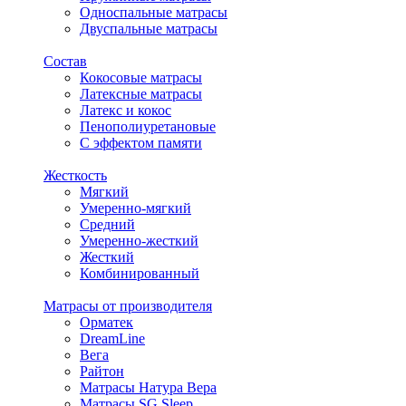
Односпальные матрасы
Двуспальные матрасы
Состав
Кокосовые матрасы
Латексные матрасы
Латекс и кокос
Пенополиуретановые
С эффектом памяти
Жесткость
Мягкий
Умеренно-мягкий
Средний
Умеренно-жесткий
Жесткий
Комбинированный
Матрасы от производителя
Орматек
DreamLine
Вега
Райтон
Матрасы Натура Вера
Матрасы SG Sleep