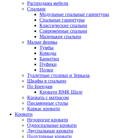
Распродажа мебели
Спальни
Модульные спальные гарнитуры
Спальные гарнитуры
Классические спальни
Современные спальни
Маленькие спальни
Малые формы
Тумбы
Комоды
Банкетки
Пуфики
Полки
Туалетные столики и Зеркала
Шкафы в спальню
По Брендам
Кровати ВМК Шале
Кровать с матрасом
Письменные столы
Каркас кровати
Кровати
Недорогие кровати
Односпальные кровати
Двуспальные кровати
Полуторные кровати