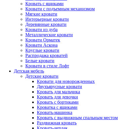
Кровать с ящиками
Кровати с подъемным механизмом
Мягкие кровати
Интерьерные кровати
Деревянные кровати
Кровати из дуба
Металлические кровати
Кровати Орматек
Кровати Аскона
Круглые кровати
Распродажа кроватей
Белые кровати
Кровати в стиле Лофт
Детская мебель
Детские кровати
Кровати для новорожденных
Двухъярусные кровати
Кровать для мальчика
Кровать для девочки
Кровать с бортиками
Кроватка с ящиками
Кровать-машинка
Кровать с выдвижным спальным местом
Раздвижная кровать
Кровать-чердак