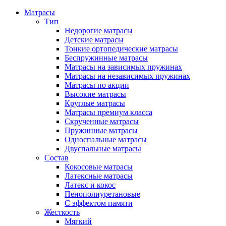
Матрасы
Тип
Недорогие матрасы
Детские матрасы
Тонкие ортопедические матрасы
Беспружинные матрасы
Матрасы на зависимых пружинах
Матрасы на независимых пружинах
Матрасы по акции
Высокие матрасы
Круглые матрасы
Матрасы премиум класса
Скрученные матрасы
Пружинные матрасы
Односпальные матрасы
Двуспальные матрасы
Состав
Кокосовые матрасы
Латексные матрасы
Латекс и кокос
Пенополиуретановые
С эффектом памяти
Жесткость
Мягкий