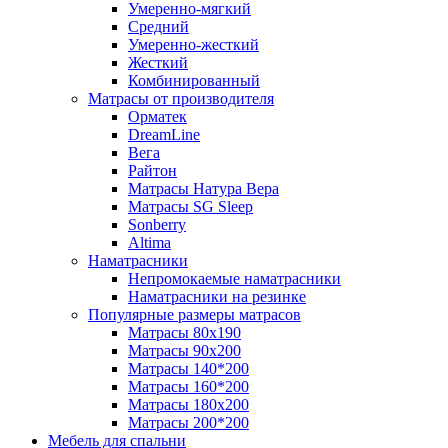
Умеренно-мягкий
Средний
Умеренно-жесткий
Жесткий
Комбинированный
Матрасы от производителя
Орматек
DreamLine
Вега
Райтон
Матрасы Натура Вера
Матрасы SG Sleep
Sonberry
Altima
Наматрасники
Непромокаемые наматрасники
Наматрасники на резинке
Популярные размеры матрасов
Матрасы 80x190
Матрасы 90x200
Матрасы 140*200
Матрасы 160*200
Матрасы 180x200
Матрасы 200*200
Мебель для спальни