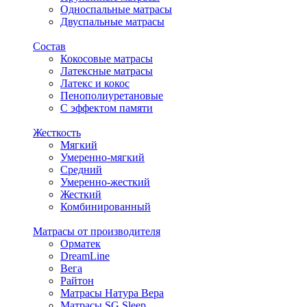
Односпальные матрасы
Двуспальные матрасы
Состав
Кокосовые матрасы
Латексные матрасы
Латекс и кокос
Пенополиуретановые
С эффектом памяти
Жесткость
Мягкий
Умеренно-мягкий
Средний
Умеренно-жесткий
Жесткий
Комбинированный
Матрасы от производителя
Орматек
DreamLine
Вега
Райтон
Матрасы Натура Вера
Матрасы SG Sleep