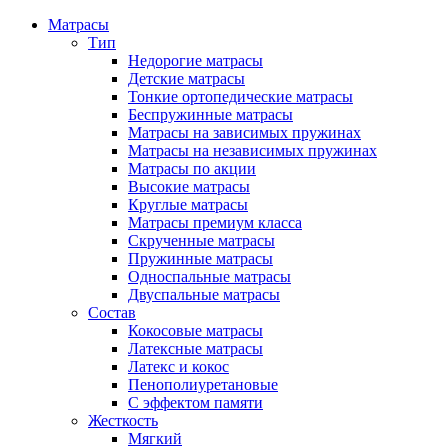
Матрасы
Тип
Недорогие матрасы
Детские матрасы
Тонкие ортопедические матрасы
Беспружинные матрасы
Матрасы на зависимых пружинах
Матрасы на независимых пружинах
Матрасы по акции
Высокие матрасы
Круглые матрасы
Матрасы премиум класса
Скрученные матрасы
Пружинные матрасы
Односпальные матрасы
Двуспальные матрасы
Состав
Кокосовые матрасы
Латексные матрасы
Латекс и кокос
Пенополиуретановые
С эффектом памяти
Жесткость
Мягкий