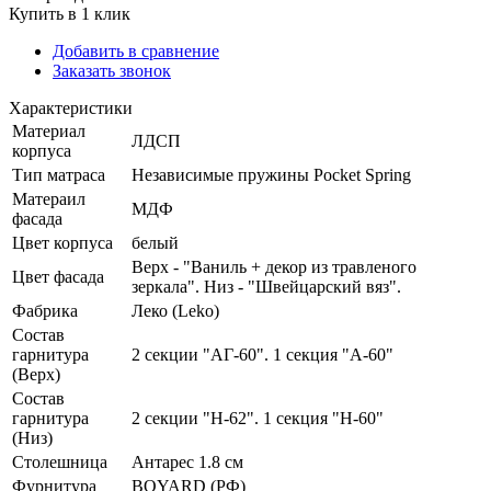
Купить в 1 клик
Добавить в сравнение
Заказать звонок
Характеристики
Материал
ЛДСП
корпуса
Тип матраса
Независимые пружины Pocket Spring
Матераил
МДФ
фасада
Цвет корпуса
белый
Верх - "Ваниль + декор из травленого
Цвет фасада
зеркала". Низ - "Швейцарский вяз".
Фабрика
Леко (Leko)
Состав
гарнитура
2 секции "АГ-60". 1 секция "А-60"
(Верх)
Состав
гарнитура
2 секции "Н-62". 1 секция "Н-60"
(Низ)
Столешница
Антарес 1.8 см
Фурнитура
BOYARD (РФ)