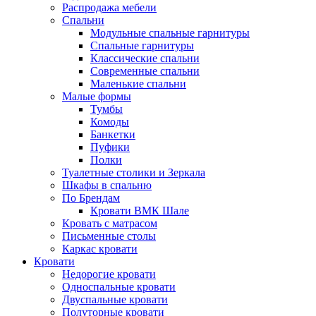
Распродажа мебели
Спальни
Модульные спальные гарнитуры
Спальные гарнитуры
Классические спальни
Современные спальни
Маленькие спальни
Малые формы
Тумбы
Комоды
Банкетки
Пуфики
Полки
Туалетные столики и Зеркала
Шкафы в спальню
По Брендам
Кровати ВМК Шале
Кровать с матрасом
Письменные столы
Каркас кровати
Кровати
Недорогие кровати
Односпальные кровати
Двуспальные кровати
Полуторные кровати