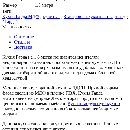
Размер
1.8 метра
Теги:
Кухня Гарда МДФ
,
купить 1
,
8-метровый кухонный гарнитур
"Гарда"
Мы в соцсетях
Описание
Отзывы
Доставка
Кухня Гарда на 1,8 метра понравится ценителям
неординарного дизайна. Она занимает минимум места. По
три секции низа и верха максимально удобны. Подходит как
для малогабаритной квартиры, так и для дома с большой
квадратурой.
Материал корпуса данной кухни – ЛДСП. Прямой формы
фасад сделан из МДФ в пленке ПВХ. Кухня Гарда
изготовлена на фабрике Леко, которая гордится качеством и
ценой изготавливаемой мебели.
Купить модульную кухню
выгодно, потому что можно выбрать только необходимые
модули.
Данная кухня сделана в двух цветовых решениях. Теплые
оттенки дополняют друг друга: