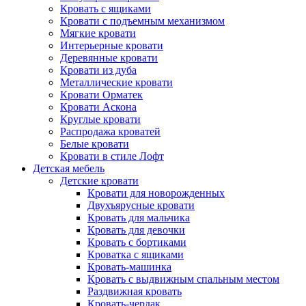
Кровать с ящиками
Кровати с подъемным механизмом
Мягкие кровати
Интерьерные кровати
Деревянные кровати
Кровати из дуба
Металлические кровати
Кровати Орматек
Кровати Аскона
Круглые кровати
Распродажа кроватей
Белые кровати
Кровати в стиле Лофт
Детская мебель
Детские кровати
Кровати для новорожденных
Двухъярусные кровати
Кровать для мальчика
Кровать для девочки
Кровать с бортиками
Кроватка с ящиками
Кровать-машинка
Кровать с выдвижным спальным местом
Раздвижная кровать
Кровать-чердак