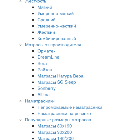
Жесткость
Мягкий
Умеренно-мягкий
Средний
Умеренно-жесткий
Жесткий
Комбинированный
Матрасы от производителя
Орматек
DreamLine
Вега
Райтон
Матрасы Натура Вера
Матрасы SG Sleep
Sonberry
Altima
Наматрасники
Непромокаемые наматрасники
Наматрасники на резинке
Популярные размеры матрасов
Матрасы 80x190
Матрасы 90x200
Матрасы 140*200