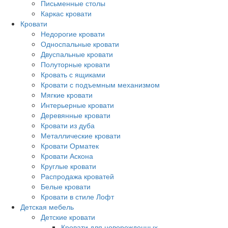
Письменные столы
Каркас кровати
Кровати
Недорогие кровати
Односпальные кровати
Двуспальные кровати
Полуторные кровати
Кровать с ящиками
Кровати с подъемным механизмом
Мягкие кровати
Интерьерные кровати
Деревянные кровати
Кровати из дуба
Металлические кровати
Кровати Орматек
Кровати Аскона
Круглые кровати
Распродажа кроватей
Белые кровати
Кровати в стиле Лофт
Детская мебель
Детские кровати
Кровати для новорожденных