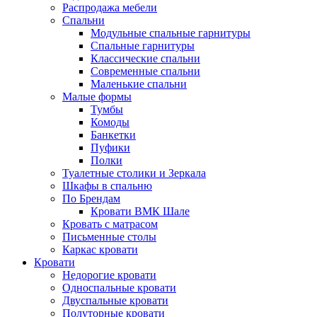
Распродажа мебели
Спальни
Модульные спальные гарнитуры
Спальные гарнитуры
Классические спальни
Современные спальни
Маленькие спальни
Малые формы
Тумбы
Комоды
Банкетки
Пуфики
Полки
Туалетные столики и Зеркала
Шкафы в спальню
По Брендам
Кровати ВМК Шале
Кровать с матрасом
Письменные столы
Каркас кровати
Кровати
Недорогие кровати
Односпальные кровати
Двуспальные кровати
Полуторные кровати