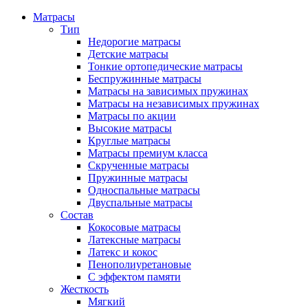
Матрасы
Тип
Недорогие матрасы
Детские матрасы
Тонкие ортопедические матрасы
Беспружинные матрасы
Матрасы на зависимых пружинах
Матрасы на независимых пружинах
Матрасы по акции
Высокие матрасы
Круглые матрасы
Матрасы премиум класса
Скрученные матрасы
Пружинные матрасы
Односпальные матрасы
Двуспальные матрасы
Состав
Кокосовые матрасы
Латексные матрасы
Латекс и кокос
Пенополиуретановые
С эффектом памяти
Жесткость
Мягкий