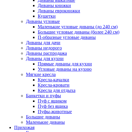
Диваны выкатные
Диваны книжки
Диваны еврокнижки
Кушетки
Диваны угловые
Маленькие угловые диваны (до 240 см)
Большие угловые диваны (более 240 см)
П-образные угловые диваны
Диваны для дачи
Диваны недорого
Диваны распродажа
Диваны для кухни
Прямые диваны для кухни
Угловые диваны на кухню
Мягкие кресла
Кресла-качалки
Кресла-кровати
Кресла для отдыха
Банкетки и пуфы
Пуф с ящиком
Пуф без ящика
Пуфы-животные
Большие диваны
Маленькие диваны
Прихожая