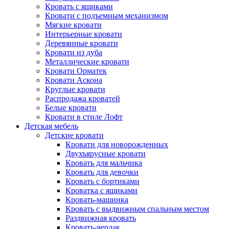
Кровать с ящиками
Кровати с подъемным механизмом
Мягкие кровати
Интерьерные кровати
Деревянные кровати
Кровати из дуба
Металлические кровати
Кровати Орматек
Кровати Аскона
Круглые кровати
Распродажа кроватей
Белые кровати
Кровати в стиле Лофт
Детская мебель
Детские кровати
Кровати для новорожденных
Двухъярусные кровати
Кровать для мальчика
Кровать для девочки
Кровать с бортиками
Кроватка с ящиками
Кровать-машинка
Кровать с выдвижным спальным местом
Раздвижная кровать
Кровать-чердак