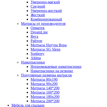
Умеренно-мягкий
Средний
Умеренно-жесткий
Жесткий
Комбинированный
Матрасы от производителя
Орматек
DreamLine
Вега
Райтон
Матрасы Натура Вера
Матрасы SG Sleep
Sonberry
Altima
Наматрасники
Непромокаемые наматрасники
Наматрасники на резинке
Популярные размеры матрасов
Матрасы 80x190
Матрасы 90x200
Матрасы 140*200
Матрасы 160*200
Матрасы 180x200
Матрасы 200*200
Мебель для спальни