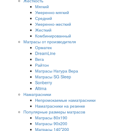
Жесткость
Мягкий
Умеренно-мягкий
Средний
Умеренно-жесткий
Жесткий
Комбинированный
Матрасы от производителя
Орматек
DreamLine
Вега
Райтон
Матрасы Натура Вера
Матрасы SG Sleep
Sonberry
Altima
Наматрасники
Непромокаемые наматрасники
Наматрасники на резинке
Популярные размеры матрасов
Матрасы 80x190
Матрасы 90x200
Матрасы 140*200