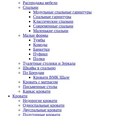
Распродажа мебели
Спальни
Модульные спальные гарнитуры
Спальные гарнитуры
Классические спальни
Современные спальни
Маленькие спальни
Малые формы
Тумбы
Комоды
Банкетки
Пуфики
Полки
Туалетные столики и Зеркала
Шкафы в спальню
По Брендам
Кровати ВМК Шале
Кровать с матрасом
Письменные столы
Каркас кровати
Кровати
Недорогие кровати
Односпальные кровати
Двуспальные кровати
Полуторные кровати