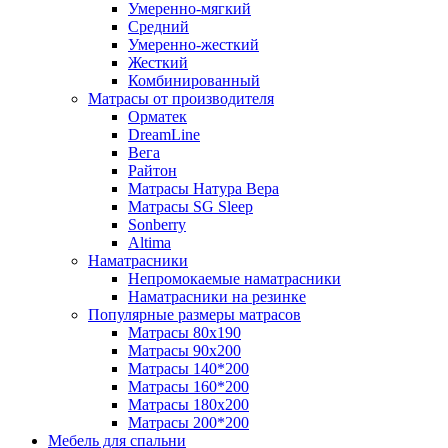
Умеренно-мягкий
Средний
Умеренно-жесткий
Жесткий
Комбинированный
Матрасы от производителя
Орматек
DreamLine
Вега
Райтон
Матрасы Натура Вера
Матрасы SG Sleep
Sonberry
Altima
Наматрасники
Непромокаемые наматрасники
Наматрасники на резинке
Популярные размеры матрасов
Матрасы 80x190
Матрасы 90x200
Матрасы 140*200
Матрасы 160*200
Матрасы 180x200
Матрасы 200*200
Мебель для спальни