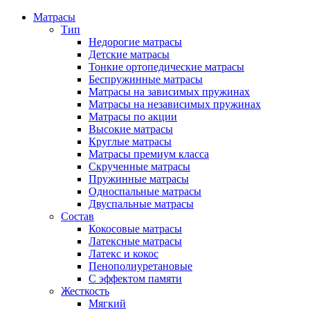
Матрасы
Тип
Недорогие матрасы
Детские матрасы
Тонкие ортопедические матрасы
Беспружинные матрасы
Матрасы на зависимых пружинах
Матрасы на независимых пружинах
Матрасы по акции
Высокие матрасы
Круглые матрасы
Матрасы премиум класса
Скрученные матрасы
Пружинные матрасы
Односпальные матрасы
Двуспальные матрасы
Состав
Кокосовые матрасы
Латексные матрасы
Латекс и кокос
Пенополиуретановые
С эффектом памяти
Жесткость
Мягкий