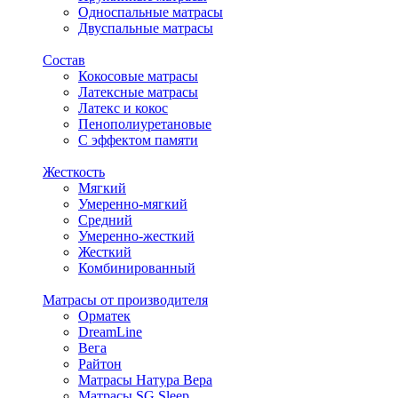
Односпальные матрасы
Двуспальные матрасы
Состав
Кокосовые матрасы
Латексные матрасы
Латекс и кокос
Пенополиуретановые
С эффектом памяти
Жесткость
Мягкий
Умеренно-мягкий
Средний
Умеренно-жесткий
Жесткий
Комбинированный
Матрасы от производителя
Орматек
DreamLine
Вега
Райтон
Матрасы Натура Вера
Матрасы SG Sleep