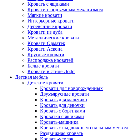
Кровать с ящиками
Кровати с подъемным механизмом
Мягкие кровати
Интерьерные кровати
Деревянные кровати
Кровати из дуба
Металлические кровати
Кровати Орматек
Кровати Аскона
Круглые кровати
Распродажа кроватей
Белые кровати
Кровати в стиле Лофт
Детская мебель
Детские кровати
Кровати для новорожденных
Двухъярусные кровати
Кровать для мальчика
Кровать для девочки
Кровать с бортиками
Кроватка с ящиками
Кровать-машинка
Кровать с выдвижным спальным местом
Раздвижная кровать
Кровать-чердак