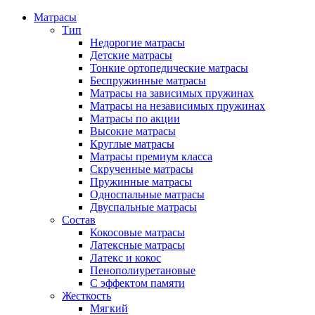
Матрасы
Тип
Недорогие матрасы
Детские матрасы
Тонкие ортопедические матрасы
Беспружинные матрасы
Матрасы на зависимых пружинах
Матрасы на независимых пружинах
Матрасы по акции
Высокие матрасы
Круглые матрасы
Матрасы премиум класса
Скрученные матрасы
Пружинные матрасы
Односпальные матрасы
Двуспальные матрасы
Состав
Кокосовые матрасы
Латексные матрасы
Латекс и кокос
Пенополиуретановые
С эффектом памяти
Жесткость
Мягкий