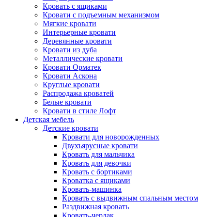
Кровать с ящиками
Кровати с подъемным механизмом
Мягкие кровати
Интерьерные кровати
Деревянные кровати
Кровати из дуба
Металлические кровати
Кровати Орматек
Кровати Аскона
Круглые кровати
Распродажа кроватей
Белые кровати
Кровати в стиле Лофт
Детская мебель
Детские кровати
Кровати для новорожденных
Двухъярусные кровати
Кровать для мальчика
Кровать для девочки
Кровать с бортиками
Кроватка с ящиками
Кровать-машинка
Кровать с выдвижным спальным местом
Раздвижная кровать
Кровать-чердак