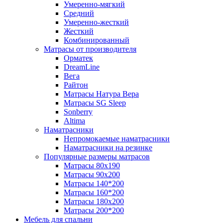
Умеренно-мягкий
Средний
Умеренно-жесткий
Жесткий
Комбинированный
Матрасы от производителя
Орматек
DreamLine
Вега
Райтон
Матрасы Натура Вера
Матрасы SG Sleep
Sonberry
Altima
Наматрасники
Непромокаемые наматрасники
Наматрасники на резинке
Популярные размеры матрасов
Матрасы 80x190
Матрасы 90x200
Матрасы 140*200
Матрасы 160*200
Матрасы 180x200
Матрасы 200*200
Мебель для спальни