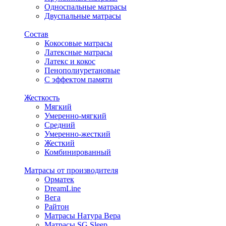
Односпальные матрасы
Двуспальные матрасы
Состав
Кокосовые матрасы
Латексные матрасы
Латекс и кокос
Пенополиуретановые
С эффектом памяти
Жесткость
Мягкий
Умеренно-мягкий
Средний
Умеренно-жесткий
Жесткий
Комбинированный
Матрасы от производителя
Орматек
DreamLine
Вега
Райтон
Матрасы Натура Вера
Матрасы SG Sleep