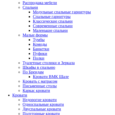
Распродажа мебели
Спальни
Модульные спальные гарнитуры
Спальные гарнитуры
Классические спальни
Современные спальни
Маленькие спальни
Малые формы
Тумбы
Комоды
Банкетки
Пуфики
Полки
Туалетные столики и Зеркала
Шкафы в спальню
По Брендам
Кровати ВМК Шале
Кровать с матрасом
Письменные столы
Каркас кровати
Кровати
Недорогие кровати
Односпальные кровати
Двуспальные кровати
Полуторные кровати