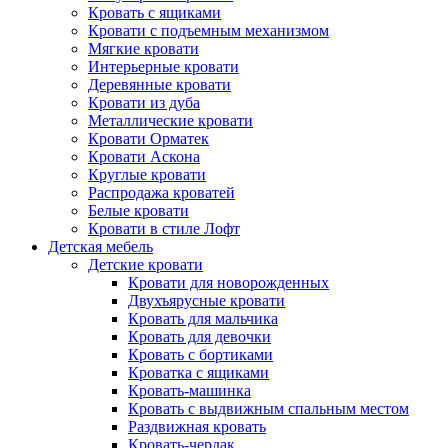
Кровать с ящиками
Кровати с подъемным механизмом
Мягкие кровати
Интерьерные кровати
Деревянные кровати
Кровати из дуба
Металлические кровати
Кровати Орматек
Кровати Аскона
Круглые кровати
Распродажа кроватей
Белые кровати
Кровати в стиле Лофт
Детская мебель
Детские кровати
Кровати для новорожденных
Двухъярусные кровати
Кровать для мальчика
Кровать для девочки
Кровать с бортиками
Кроватка с ящиками
Кровать-машинка
Кровать с выдвижным спальным местом
Раздвижная кровать
Кровать-чердак