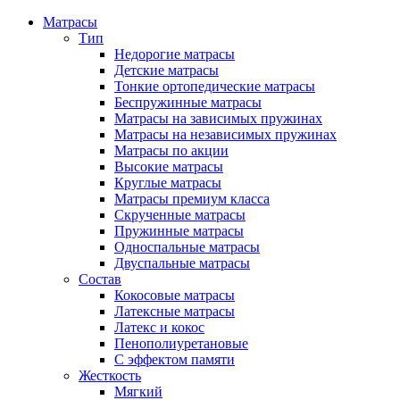
Матрасы
Тип
Недорогие матрасы
Детские матрасы
Тонкие ортопедические матрасы
Беспружинные матрасы
Матрасы на зависимых пружинах
Матрасы на независимых пружинах
Матрасы по акции
Высокие матрасы
Круглые матрасы
Матрасы премиум класса
Скрученные матрасы
Пружинные матрасы
Односпальные матрасы
Двуспальные матрасы
Состав
Кокосовые матрасы
Латексные матрасы
Латекс и кокос
Пенополиуретановые
С эффектом памяти
Жесткость
Мягкий