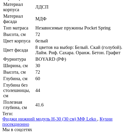
Материал
ЛДСП
корпуса
Материал
МДФ
фасада
Тип матраса
Независимые пружины Pocket Spring
Высота, см
72
Цвет корпуса
белый
8 цветов на выбор: Белый. Скай (голубой).
Цвет фасада
Лайм. Риф. Сахара. Оранж. Бетон. Графит
Фурнитура
BOYARD (РФ)
Ширина, см
30
Высота, см
72
Глубина, см
60
Глубина без
столешницы,
44
см
Полезная
41.6
глубина, см
Теги:
Фиджи нижний модуль Н-30 (30 см) МФ Leko
,
Кухни
посекционно
Мы в соцсетях