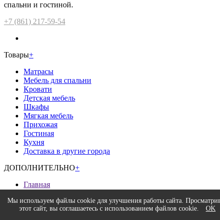
спальни и гостиной.
+7 (861) 217-59-54
Товары
+
Матрасы
Мебель для спальни
Кровати
Детская мебель
Шкафы
Мягкая мебель
Прихожая
Гостиная
Кухня
Доставка в другие города
ДОПОЛНИТЕЛЬНО
+
Главная
Доставка и оплата
Мы используем файлы cookie для улучшения работы сайта. Просматри
Возврат
этот сайт, вы соглашаетесь с использованием файлов cookie.
OK
Гарантия низкой цены
Акции