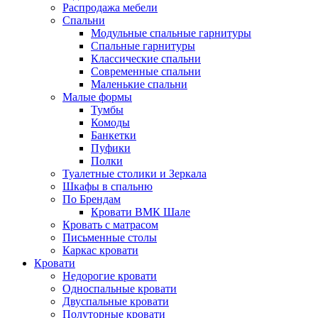
Распродажа мебели
Спальни
Модульные спальные гарнитуры
Спальные гарнитуры
Классические спальни
Современные спальни
Маленькие спальни
Малые формы
Тумбы
Комоды
Банкетки
Пуфики
Полки
Туалетные столики и Зеркала
Шкафы в спальню
По Брендам
Кровати ВМК Шале
Кровать с матрасом
Письменные столы
Каркас кровати
Кровати
Недорогие кровати
Односпальные кровати
Двуспальные кровати
Полуторные кровати