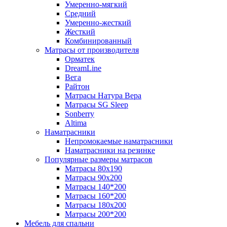
Умеренно-мягкий
Средний
Умеренно-жесткий
Жесткий
Комбинированный
Матрасы от производителя
Орматек
DreamLine
Вега
Райтон
Матрасы Натура Вера
Матрасы SG Sleep
Sonberry
Altima
Наматрасники
Непромокаемые наматрасники
Наматрасники на резинке
Популярные размеры матрасов
Матрасы 80x190
Матрасы 90x200
Матрасы 140*200
Матрасы 160*200
Матрасы 180x200
Матрасы 200*200
Мебель для спальни