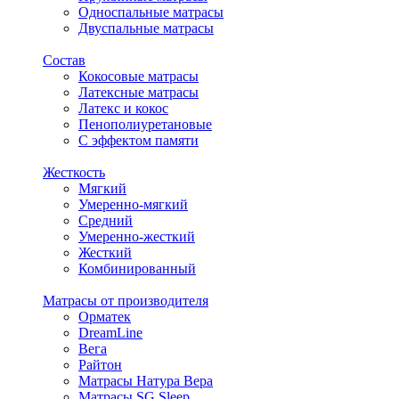
Односпальные матрасы
Двуспальные матрасы
Состав
Кокосовые матрасы
Латексные матрасы
Латекс и кокос
Пенополиуретановые
С эффектом памяти
Жесткость
Мягкий
Умеренно-мягкий
Средний
Умеренно-жесткий
Жесткий
Комбинированный
Матрасы от производителя
Орматек
DreamLine
Вега
Райтон
Матрасы Натура Вера
Матрасы SG Sleep