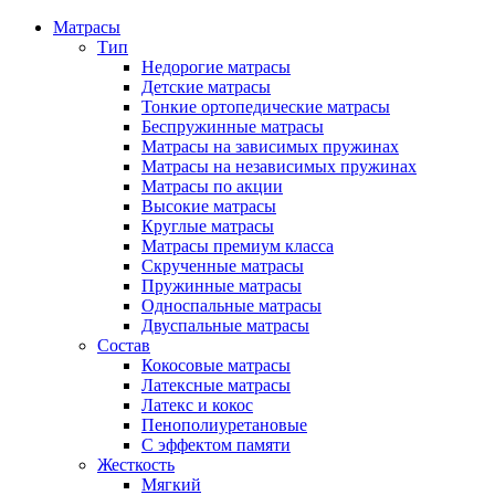
Матрасы
Тип
Недорогие матрасы
Детские матрасы
Тонкие ортопедические матрасы
Беспружинные матрасы
Матрасы на зависимых пружинах
Матрасы на независимых пружинах
Матрасы по акции
Высокие матрасы
Круглые матрасы
Матрасы премиум класса
Скрученные матрасы
Пружинные матрасы
Односпальные матрасы
Двуспальные матрасы
Состав
Кокосовые матрасы
Латексные матрасы
Латекс и кокос
Пенополиуретановые
С эффектом памяти
Жесткость
Мягкий