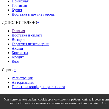
Прихожая
Гостиная
Кухня
Доставка в другие города
ДОПОЛНИТЕЛЬНО
+
Главная
Доставка и оплата
Возврат
Гарантия низкой цены
Акции
Контакты
Кредит
Блог
Сервис
+
Регистрация
Авторизация
Политика конфиденциальности
Время работы
+
Интернет-магазина.
Мы используем файлы cookie для улучшения работы сайта. Просматри
этот сайт, вы соглашаетесь с использованием файлов cookie.
OK
без выходных
9:00 - 20:00
Магазин.