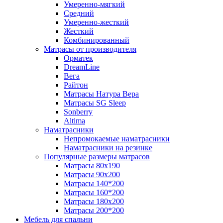
Умеренно-мягкий
Средний
Умеренно-жесткий
Жесткий
Комбинированный
Матрасы от производителя
Орматек
DreamLine
Вега
Райтон
Матрасы Натура Вера
Матрасы SG Sleep
Sonberry
Altima
Наматрасники
Непромокаемые наматрасники
Наматрасники на резинке
Популярные размеры матрасов
Матрасы 80x190
Матрасы 90x200
Матрасы 140*200
Матрасы 160*200
Матрасы 180x200
Матрасы 200*200
Мебель для спальни