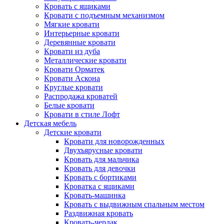
Кровать с ящиками
Кровати с подъемным механизмом
Мягкие кровати
Интерьерные кровати
Деревянные кровати
Кровати из дуба
Металлические кровати
Кровати Орматек
Кровати Аскона
Круглые кровати
Распродажа кроватей
Белые кровати
Кровати в стиле Лофт
Детская мебель
Детские кровати
Кровати для новорожденных
Двухъярусные кровати
Кровать для мальчика
Кровать для девочки
Кровать с бортиками
Кроватка с ящиками
Кровать-машинка
Кровать с выдвижным спальным местом
Раздвижная кровать
Кровать-чердак