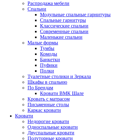
Распродажа мебели
Спальни
Модульные спальные гарнитуры
Спальные гарнитуры
Классические спальни
Современные спальни
Маленькие спальни
Малые формы
Тумбы
Комоды
Банкетки
Пуфики
Полки
Туалетные столики и Зеркала
Шкафы в спальню
По Брендам
Кровати ВМК Шале
Кровать с матрасом
Письменные столы
Каркас кровати
Кровати
Недорогие кровати
Односпальные кровати
Двуспальные кровати
Полуторные кровати