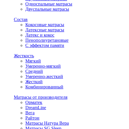
Односпальные матрасы
Двуспальные матрасы
Состав
Кокосовые матрасы
Латексные матрасы
Латекс и кокос
Пенополиуретановые
С эффектом памяти
Жесткость
Мягкий
Умеренно-мягкий
Средний
Умеренно-жесткий
Жесткий
Комбинированный
Матрасы от производителя
Орматек
DreamLine
Вега
Райтон
Матрасы Натура Вера
Матрасы SG Sleep