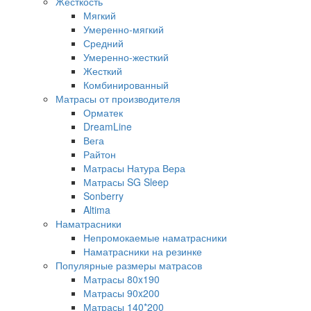
Жесткость
Мягкий
Умеренно-мягкий
Средний
Умеренно-жесткий
Жесткий
Комбинированный
Матрасы от производителя
Орматек
DreamLine
Вега
Райтон
Матрасы Натура Вера
Матрасы SG Sleep
Sonberry
Altima
Наматрасники
Непромокаемые наматрасники
Наматрасники на резинке
Популярные размеры матрасов
Матрасы 80x190
Матрасы 90x200
Матрасы 140*200