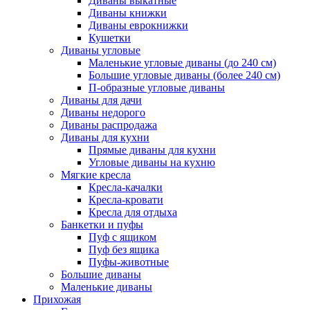
Диваны выкатные
Диваны книжки
Диваны еврокнижки
Кушетки
Диваны угловые
Маленькие угловые диваны (до 240 см)
Большие угловые диваны (более 240 см)
П-образные угловые диваны
Диваны для дачи
Диваны недорого
Диваны распродажа
Диваны для кухни
Прямые диваны для кухни
Угловые диваны на кухню
Мягкие кресла
Кресла-качалки
Кресла-кровати
Кресла для отдыха
Банкетки и пуфы
Пуф с ящиком
Пуф без ящика
Пуфы-животные
Большие диваны
Маленькие диваны
Прихожая