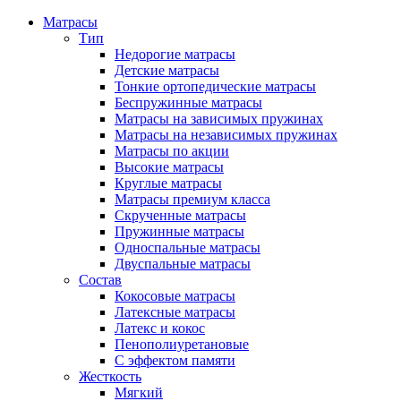
Матрасы
Тип
Недорогие матрасы
Детские матрасы
Тонкие ортопедические матрасы
Беспружинные матрасы
Матрасы на зависимых пружинах
Матрасы на независимых пружинах
Матрасы по акции
Высокие матрасы
Круглые матрасы
Матрасы премиум класса
Скрученные матрасы
Пружинные матрасы
Односпальные матрасы
Двуспальные матрасы
Состав
Кокосовые матрасы
Латексные матрасы
Латекс и кокос
Пенополиуретановые
С эффектом памяти
Жесткость
Мягкий