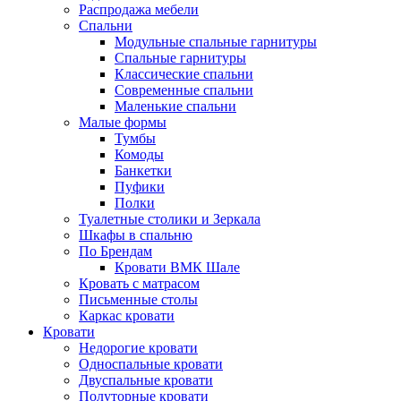
Распродажа мебели
Спальни
Модульные спальные гарнитуры
Спальные гарнитуры
Классические спальни
Современные спальни
Маленькие спальни
Малые формы
Тумбы
Комоды
Банкетки
Пуфики
Полки
Туалетные столики и Зеркала
Шкафы в спальню
По Брендам
Кровати ВМК Шале
Кровать с матрасом
Письменные столы
Каркас кровати
Кровати
Недорогие кровати
Односпальные кровати
Двуспальные кровати
Полуторные кровати