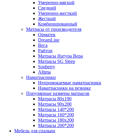
Умеренно-мягкий
Средний
Умеренно-жесткий
Жесткий
Комбинированный
Матрасы от производителя
Орматек
DreamLine
Вега
Райтон
Матрасы Натура Вера
Матрасы SG Sleep
Sonberry
Altima
Наматрасники
Непромокаемые наматрасники
Наматрасники на резинке
Популярные размеры матрасов
Матрасы 80x190
Матрасы 90x200
Матрасы 140*200
Матрасы 160*200
Матрасы 180x200
Матрасы 200*200
Мебель для спальни