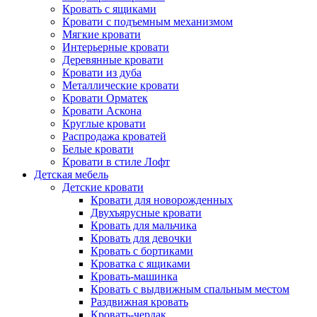
Кровать с ящиками
Кровати с подъемным механизмом
Мягкие кровати
Интерьерные кровати
Деревянные кровати
Кровати из дуба
Металлические кровати
Кровати Орматек
Кровати Аскона
Круглые кровати
Распродажа кроватей
Белые кровати
Кровати в стиле Лофт
Детская мебель
Детские кровати
Кровати для новорожденных
Двухъярусные кровати
Кровать для мальчика
Кровать для девочки
Кровать с бортиками
Кроватка с ящиками
Кровать-машинка
Кровать с выдвижным спальным местом
Раздвижная кровать
Кровать-чердак