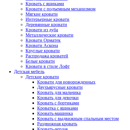
Кровать с ящиками
Кровати с подъемным механизмом
Мягкие кровати
Интерьерные кровати
Деревянные кровати
Кровати из дуба
Металлические кровати
Кровати Орматек
Кровати Аскона
Круглые кровати
Распродажа кроватей
Белые кровати
Кровати в стиле Лофт
Детская мебель
Детские кровати
Кровати для новорожденных
Двухъярусные кровати
Кровать для мальчика
Кровать для девочки
Кровать с бортиками
Кроватка с ящиками
Кровать-машинка
Кровать с выдвижным спальным местом
Раздвижная кровать
Кровать-чердак