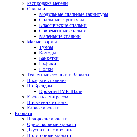
Распродажа мебели
Спальни
Модульные спальные гарнитуры
Спальные гарнитуры
Классические спальни
Современные спальни
Маленькие спальни
Малые формы
Тумбы
Комоды
Банкетки
Пуфики
Полки
Туалетные столики и Зеркала
Шкафы в спальню
По Брендам
Кровати ВМК Шале
Кровать с матрасом
Письменные столы
Каркас кровати
Кровати
Недорогие кровати
Односпальные кровати
Двуспальные кровати
Полуторные кровати