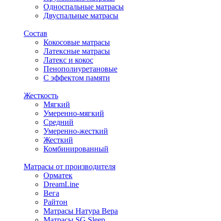
Односпальные матрасы
Двуспальные матрасы
Состав
Кокосовые матрасы
Латексные матрасы
Латекс и кокос
Пенополиуретановые
С эффектом памяти
Жесткость
Мягкий
Умеренно-мягкий
Средний
Умеренно-жесткий
Жесткий
Комбинированный
Матрасы от производителя
Орматек
DreamLine
Вега
Райтон
Матрасы Натура Вера
Матрасы SG Sleep