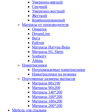
Умеренно-мягкий
Средний
Умеренно-жесткий
Жесткий
Комбинированный
Матрасы от производителя
Орматек
DreamLine
Вега
Райтон
Матрасы Натура Вера
Матрасы SG Sleep
Sonberry
Altima
Наматрасники
Непромокаемые наматрасники
Наматрасники на резинке
Популярные размеры матрасов
Матрасы 80x190
Матрасы 90x200
Матрасы 140*200
Матрасы 160*200
Матрасы 180x200
Матрасы 200*200
Мебель для спальни