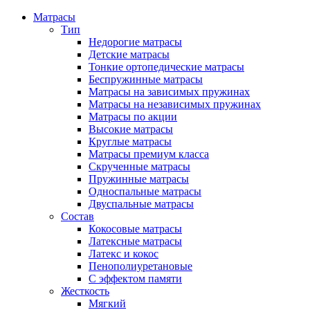
Матрасы
Тип
Недорогие матрасы
Детские матрасы
Тонкие ортопедические матрасы
Беспружинные матрасы
Матрасы на зависимых пружинах
Матрасы на независимых пружинах
Матрасы по акции
Высокие матрасы
Круглые матрасы
Матрасы премиум класса
Скрученные матрасы
Пружинные матрасы
Односпальные матрасы
Двуспальные матрасы
Состав
Кокосовые матрасы
Латексные матрасы
Латекс и кокос
Пенополиуретановые
С эффектом памяти
Жесткость
Мягкий