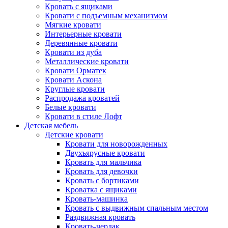
Кровать с ящиками
Кровати с подъемным механизмом
Мягкие кровати
Интерьерные кровати
Деревянные кровати
Кровати из дуба
Металлические кровати
Кровати Орматек
Кровати Аскона
Круглые кровати
Распродажа кроватей
Белые кровати
Кровати в стиле Лофт
Детская мебель
Детские кровати
Кровати для новорожденных
Двухъярусные кровати
Кровать для мальчика
Кровать для девочки
Кровать с бортиками
Кроватка с ящиками
Кровать-машинка
Кровать с выдвижным спальным местом
Раздвижная кровать
Кровать-чердак