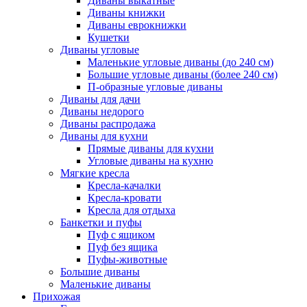
Диваны выкатные
Диваны книжки
Диваны еврокнижки
Кушетки
Диваны угловые
Маленькие угловые диваны (до 240 см)
Большие угловые диваны (более 240 см)
П-образные угловые диваны
Диваны для дачи
Диваны недорого
Диваны распродажа
Диваны для кухни
Прямые диваны для кухни
Угловые диваны на кухню
Мягкие кресла
Кресла-качалки
Кресла-кровати
Кресла для отдыха
Банкетки и пуфы
Пуф с ящиком
Пуф без ящика
Пуфы-животные
Большие диваны
Маленькие диваны
Прихожая