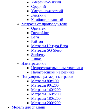
Умеренно-мягкий
Средний
Умеренно-жесткий
Жесткий
Комбинированный
Матрасы от производителя
Орматек
DreamLine
Вега
Райтон
Матрасы Натура Вера
Матрасы SG Sleep
Sonberry
Altima
Наматрасники
Непромокаемые наматрасники
Наматрасники на резинке
Популярные размеры матрасов
Матрасы 80x190
Матрасы 90x200
Матрасы 140*200
Матрасы 160*200
Матрасы 180x200
Матрасы 200*200
Мебель для спальни