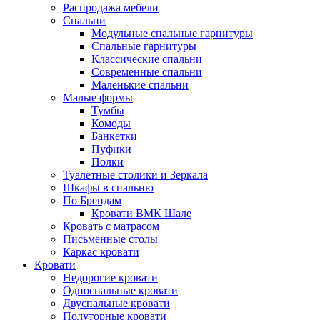
Распродажа мебели
Спальни
Модульные спальные гарнитуры
Спальные гарнитуры
Классические спальни
Современные спальни
Маленькие спальни
Малые формы
Тумбы
Комоды
Банкетки
Пуфики
Полки
Туалетные столики и Зеркала
Шкафы в спальню
По Брендам
Кровати ВМК Шале
Кровать с матрасом
Письменные столы
Каркас кровати
Кровати
Недорогие кровати
Односпальные кровати
Двуспальные кровати
Полуторные кровати