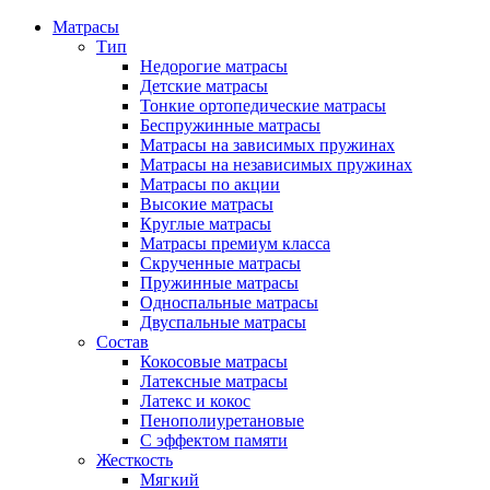
Матрасы
Тип
Недорогие матрасы
Детские матрасы
Тонкие ортопедические матрасы
Беспружинные матрасы
Матрасы на зависимых пружинах
Матрасы на независимых пружинах
Матрасы по акции
Высокие матрасы
Круглые матрасы
Матрасы премиум класса
Скрученные матрасы
Пружинные матрасы
Односпальные матрасы
Двуспальные матрасы
Состав
Кокосовые матрасы
Латексные матрасы
Латекс и кокос
Пенополиуретановые
С эффектом памяти
Жесткость
Мягкий