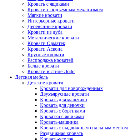
Кровать с ящиками
Кровати с подъемным механизмом
Мягкие кровати
Интерьерные кровати
Деревянные кровати
Кровати из дуба
Металлические кровати
Кровати Орматек
Кровати Аскона
Круглые кровати
Распродажа кроватей
Белые кровати
Кровати в стиле Лофт
Детская мебель
Детские кровати
Кровати для новорожденных
Двухъярусные кровати
Кровать для мальчика
Кровать для девочки
Кровать с бортиками
Кроватка с ящиками
Кровать-машинка
Кровать с выдвижным спальным местом
Раздвижная кровать
Кровать-чердак