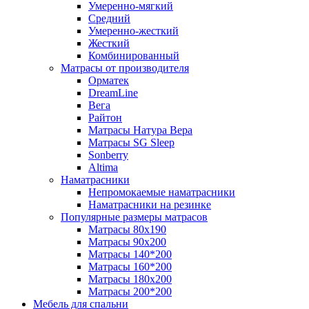
Умеренно-мягкий
Средний
Умеренно-жесткий
Жесткий
Комбинированный
Матрасы от производителя
Орматек
DreamLine
Вега
Райтон
Матрасы Натура Вера
Матрасы SG Sleep
Sonberry
Altima
Наматрасники
Непромокаемые наматрасники
Наматрасники на резинке
Популярные размеры матрасов
Матрасы 80x190
Матрасы 90x200
Матрасы 140*200
Матрасы 160*200
Матрасы 180x200
Матрасы 200*200
Мебель для спальни