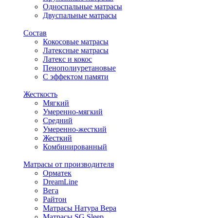
Односпальные матрасы
Двуспальные матрасы
Состав
Кокосовые матрасы
Латексные матрасы
Латекс и кокос
Пенополиуретановые
С эффектом памяти
Жесткость
Мягкий
Умеренно-мягкий
Средний
Умеренно-жесткий
Жесткий
Комбинированный
Матрасы от производителя
Орматек
DreamLine
Вега
Райтон
Матрасы Натура Вера
Матрасы SG Sleep