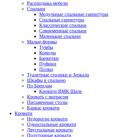
Распродажа мебели
Спальни
Модульные спальные гарнитуры
Спальные гарнитуры
Классические спальни
Современные спальни
Маленькие спальни
Малые формы
Тумбы
Комоды
Банкетки
Пуфики
Полки
Туалетные столики и Зеркала
Шкафы в спальню
По Брендам
Кровати ВМК Шале
Кровать с матрасом
Письменные столы
Каркас кровати
Кровати
Недорогие кровати
Односпальные кровати
Двуспальные кровати
Полуторные кровати