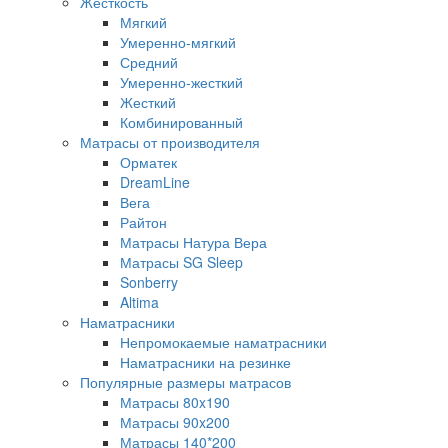
Жесткость
Мягкий
Умеренно-мягкий
Средний
Умеренно-жесткий
Жесткий
Комбинированный
Матрасы от производителя
Орматек
DreamLine
Вега
Райтон
Матрасы Натура Вера
Матрасы SG Sleep
Sonberry
Altima
Наматрасники
Непромокаемые наматрасники
Наматрасники на резинке
Популярные размеры матрасов
Матрасы 80x190
Матрасы 90x200
Матрасы 140*200