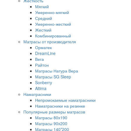
Жесткость
Мягкий
Умеренно-мягкий
Средний
Умеренно-жесткий
Жесткий
Комбинированный
Матрасы от производителя
Орматек
DreamLine
Вега
Райтон
Матрасы Натура Вера
Матрасы SG Sleep
Sonberry
Altima
Наматрасники
Непромокаемые наматрасники
Наматрасники на резинке
Популярные размеры матрасов
Матрасы 80x190
Матрасы 90x200
Матрасы 140*200