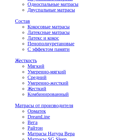
Односпальные матрасы
Двуспальные матрасы
Состав
Кокосовые матрасы
Латексные матрасы
Латекс и кокос
Пенополиуретановые
С эффектом памяти
Жесткость
Мягкий
Умеренно-мягкий
Средний
Умеренно-жесткий
Жесткий
Комбинированный
Матрасы от производителя
Орматек
DreamLine
Вега
Райтон
Матрасы Натура Вера
Матрасы SG Sleep