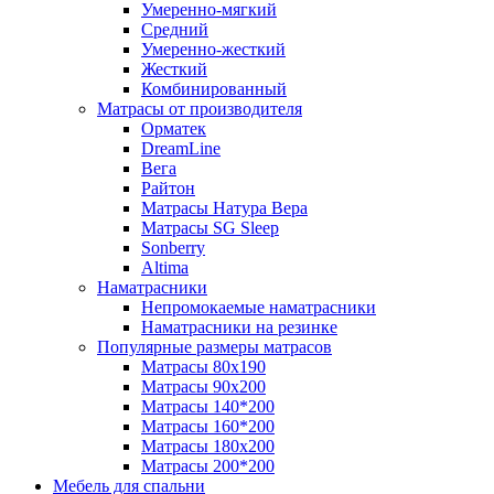
Умеренно-мягкий
Средний
Умеренно-жесткий
Жесткий
Комбинированный
Матрасы от производителя
Орматек
DreamLine
Вега
Райтон
Матрасы Натура Вера
Матрасы SG Sleep
Sonberry
Altima
Наматрасники
Непромокаемые наматрасники
Наматрасники на резинке
Популярные размеры матрасов
Матрасы 80x190
Матрасы 90x200
Матрасы 140*200
Матрасы 160*200
Матрасы 180x200
Матрасы 200*200
Мебель для спальни