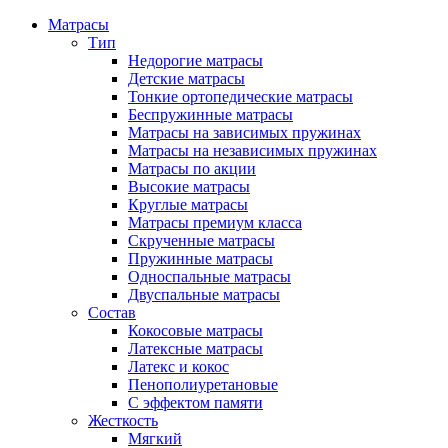
Матрасы
Тип
Недорогие матрасы
Детские матрасы
Тонкие ортопедические матрасы
Беспружинные матрасы
Матрасы на зависимых пружинах
Матрасы на независимых пружинах
Матрасы по акции
Высокие матрасы
Круглые матрасы
Матрасы премиум класса
Скрученные матрасы
Пружинные матрасы
Односпальные матрасы
Двуспальные матрасы
Состав
Кокосовые матрасы
Латексные матрасы
Латекс и кокос
Пенополиуретановые
С эффектом памяти
Жесткость
Мягкий