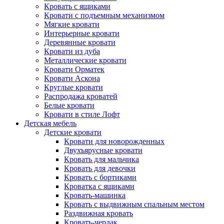
Кровать с ящиками
Кровати с подъемным механизмом
Мягкие кровати
Интерьерные кровати
Деревянные кровати
Кровати из дуба
Металлические кровати
Кровати Орматек
Кровати Аскона
Круглые кровати
Распродажа кроватей
Белые кровати
Кровати в стиле Лофт
Детская мебель
Детские кровати
Кровати для новорожденных
Двухъярусные кровати
Кровать для мальчика
Кровать для девочки
Кровать с бортиками
Кроватка с ящиками
Кровать-машинка
Кровать с выдвижным спальным местом
Раздвижная кровать
Кровать-чердак