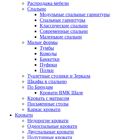
Распродажа мебели
Спальни
Модульные спальные гарнитуры
Спальные гарнитуры
Классические спальни
Современные спальни
Маленькие спальни
Малые формы
Тумбы
Комоды
Банкетки
Пуфики
Полки
Туалетные столики и Зеркала
Шкафы в спальню
По Брендам
Кровати ВМК Шале
Кровать с матрасом
Письменные столы
Каркас кровати
Кровати
Недорогие кровати
Односпальные кровати
Двуспальные кровати
Полуторные кровати