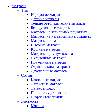
Матрасы
Тип
Недорогие матрасы
Детские матрасы
Тонкие ортопедические матрасы
Беспружинные матрасы
Матрасы на зависимых пружинах
Матрасы на независимых пружинах
Матрасы по акции
Высокие матрасы
Круглые матрасы
Матрасы премиум класса
Скрученные матрасы
Пружинные матрасы
Односпальные матрасы
Двуспальные матрасы
Состав
Кокосовые матрасы
Латексные матрасы
Латекс и кокос
Пенополиуретановые
С эффектом памяти
Жесткость
Мягкий