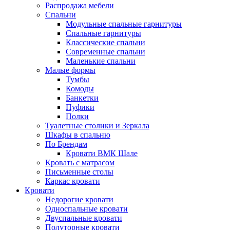
Распродажа мебели
Спальни
Модульные спальные гарнитуры
Спальные гарнитуры
Классические спальни
Современные спальни
Маленькие спальни
Малые формы
Тумбы
Комоды
Банкетки
Пуфики
Полки
Туалетные столики и Зеркала
Шкафы в спальню
По Брендам
Кровати ВМК Шале
Кровать с матрасом
Письменные столы
Каркас кровати
Кровати
Недорогие кровати
Односпальные кровати
Двуспальные кровати
Полуторные кровати