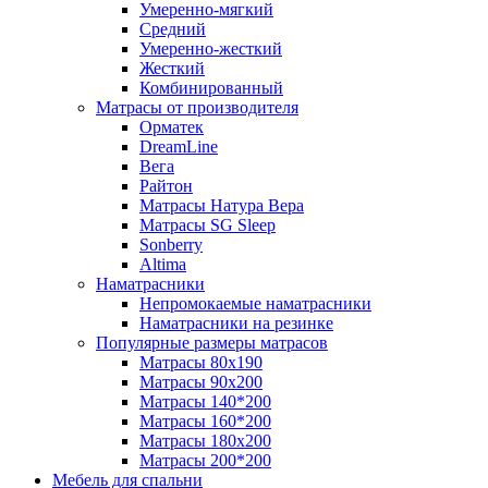
Умеренно-мягкий
Средний
Умеренно-жесткий
Жесткий
Комбинированный
Матрасы от производителя
Орматек
DreamLine
Вега
Райтон
Матрасы Натура Вера
Матрасы SG Sleep
Sonberry
Altima
Наматрасники
Непромокаемые наматрасники
Наматрасники на резинке
Популярные размеры матрасов
Матрасы 80x190
Матрасы 90x200
Матрасы 140*200
Матрасы 160*200
Матрасы 180x200
Матрасы 200*200
Мебель для спальни