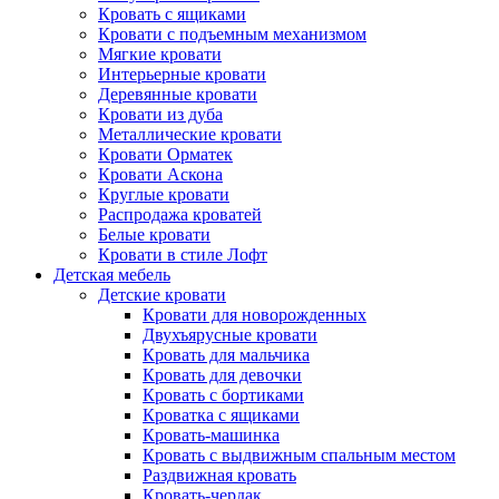
Кровать с ящиками
Кровати с подъемным механизмом
Мягкие кровати
Интерьерные кровати
Деревянные кровати
Кровати из дуба
Металлические кровати
Кровати Орматек
Кровати Аскона
Круглые кровати
Распродажа кроватей
Белые кровати
Кровати в стиле Лофт
Детская мебель
Детские кровати
Кровати для новорожденных
Двухъярусные кровати
Кровать для мальчика
Кровать для девочки
Кровать с бортиками
Кроватка с ящиками
Кровать-машинка
Кровать с выдвижным спальным местом
Раздвижная кровать
Кровать-чердак