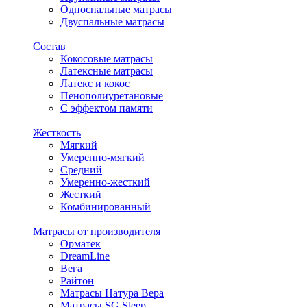
Односпальные матрасы
Двуспальные матрасы
Состав
Кокосовые матрасы
Латексные матрасы
Латекс и кокос
Пенополиуретановые
С эффектом памяти
Жесткость
Мягкий
Умеренно-мягкий
Средний
Умеренно-жесткий
Жесткий
Комбинированный
Матрасы от производителя
Орматек
DreamLine
Вега
Райтон
Матрасы Натура Вера
Матрасы SG Sleep