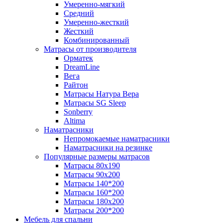
Умеренно-мягкий
Средний
Умеренно-жесткий
Жесткий
Комбинированный
Матрасы от производителя
Орматек
DreamLine
Вега
Райтон
Матрасы Натура Вера
Матрасы SG Sleep
Sonberry
Altima
Наматрасники
Непромокаемые наматрасники
Наматрасники на резинке
Популярные размеры матрасов
Матрасы 80x190
Матрасы 90x200
Матрасы 140*200
Матрасы 160*200
Матрасы 180x200
Матрасы 200*200
Мебель для спальни