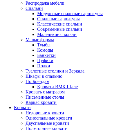
Распродажа мебели
Спальни
Модульные спальные гарнитуры
Спальные гарнитуры
Классические спальни
Современные спальни
Маленькие спальни
Малые формы
Тумбы
Комоды
Банкетки
Пуфики
Полки
Туалетные столики и Зеркала
Шкафы в спальню
По Брендам
Кровати ВМК Шале
Кровать с матрасом
Письменные столы
Каркас кровати
Кровати
Недорогие кровати
Односпальные кровати
Двуспальные кровати
Полуторные кровати