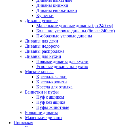
Диваны выкатные
Диваны книжки
Диваны еврокнижки
Кушетки
Диваны угловые
Маленькие угловые диваны (до 240 см)
Большие угловые диваны (более 240 см)
П-образные угловые диваны
Диваны для дачи
Диваны недорого
Диваны распродажа
Диваны для кухни
Прямые диваны для кухни
Угловые диваны на кухню
Мягкие кресла
Кресла-качалки
Кресла-кровати
Кресла для отдыха
Банкетки и пуфы
Пуф с ящиком
Пуф без ящика
Пуфы-животные
Большие диваны
Маленькие диваны
Прихожая