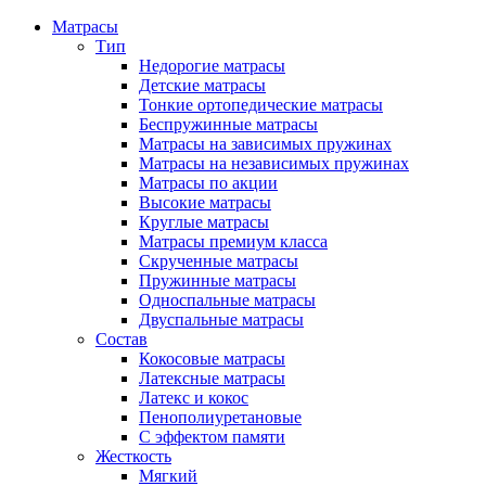
Матрасы
Тип
Недорогие матрасы
Детские матрасы
Тонкие ортопедические матрасы
Беспружинные матрасы
Матрасы на зависимых пружинах
Матрасы на независимых пружинах
Матрасы по акции
Высокие матрасы
Круглые матрасы
Матрасы премиум класса
Скрученные матрасы
Пружинные матрасы
Односпальные матрасы
Двуспальные матрасы
Состав
Кокосовые матрасы
Латексные матрасы
Латекс и кокос
Пенополиуретановые
С эффектом памяти
Жесткость
Мягкий