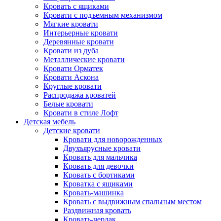
Кровать с ящиками
Кровати с подъемным механизмом
Мягкие кровати
Интерьерные кровати
Деревянные кровати
Кровати из дуба
Металлические кровати
Кровати Орматек
Кровати Аскона
Круглые кровати
Распродажа кроватей
Белые кровати
Кровати в стиле Лофт
Детская мебель
Детские кровати
Кровати для новорожденных
Двухъярусные кровати
Кровать для мальчика
Кровать для девочки
Кровать с бортиками
Кроватка с ящиками
Кровать-машинка
Кровать с выдвижным спальным местом
Раздвижная кровать
Кровать-чердак