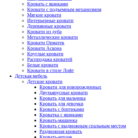
Кровать с ящиками
Кровати с подъемным механизмом
Мягкие кровати
Интерьерные кровати
Деревянные кровати
Кровати из дуба
Металлические кровати
Кровати Орматек
Кровати Аскона
Круглые кровати
Распродажа кроватей
Белые кровати
Кровати в стиле Лофт
Детская мебель
Детские кровати
Кровати для новорожденных
Двухъярусные кровати
Кровать для мальчика
Кровать для девочки
Кровать с бортиками
Кроватка с ящиками
Кровать-машинка
Кровать с выдвижным спальным местом
Раздвижная кровать
Кровать-чердак