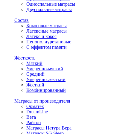
Односпальные матрасы
Двуспальные матрасы
Состав
Кокосовые матрасы
Латексные матрасы
Латекс и кокос
Пенополиуретановые
С эффектом памяти
Жесткость
Мягкий
Умеренно-мягкий
Средний
Умеренно-жесткий
Жесткий
Комбинированный
Матрасы от производителя
Орматек
DreamLine
Вега
Райтон
Матрасы Натура Вера
Матрасы SG Sleep