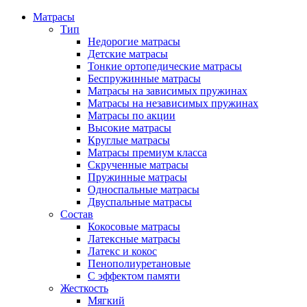
Матрасы
Тип
Недорогие матрасы
Детские матрасы
Тонкие ортопедические матрасы
Беспружинные матрасы
Матрасы на зависимых пружинах
Матрасы на независимых пружинах
Матрасы по акции
Высокие матрасы
Круглые матрасы
Матрасы премиум класса
Скрученные матрасы
Пружинные матрасы
Односпальные матрасы
Двуспальные матрасы
Состав
Кокосовые матрасы
Латексные матрасы
Латекс и кокос
Пенополиуретановые
С эффектом памяти
Жесткость
Мягкий