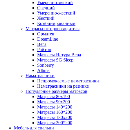
Умеренно-мягкий
Средний
Умеренно-жесткий
Жесткий
Комбинированный
Матрасы от производителя
Орматек
DreamLine
Вега
Райтон
Матрасы Натура Вера
Матрасы SG Sleep
Sonberry
Altima
Наматрасники
Непромокаемые наматрасники
Наматрасники на резинке
Популярные размеры матрасов
Матрасы 80x190
Матрасы 90x200
Матрасы 140*200
Матрасы 160*200
Матрасы 180x200
Матрасы 200*200
Мебель для спальни