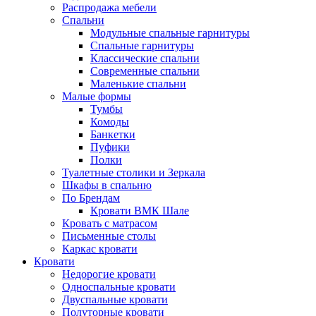
Распродажа мебели
Спальни
Модульные спальные гарнитуры
Спальные гарнитуры
Классические спальни
Современные спальни
Маленькие спальни
Малые формы
Тумбы
Комоды
Банкетки
Пуфики
Полки
Туалетные столики и Зеркала
Шкафы в спальню
По Брендам
Кровати ВМК Шале
Кровать с матрасом
Письменные столы
Каркас кровати
Кровати
Недорогие кровати
Односпальные кровати
Двуспальные кровати
Полуторные кровати