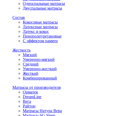
Односпальные матрасы
Двуспальные матрасы
Состав
Кокосовые матрасы
Латексные матрасы
Латекс и кокос
Пенополиуретановые
С эффектом памяти
Жесткость
Мягкий
Умеренно-мягкий
Средний
Умеренно-жесткий
Жесткий
Комбинированный
Матрасы от производителя
Орматек
DreamLine
Вега
Райтон
Матрасы Натура Вера
Матрасы SG Sleep