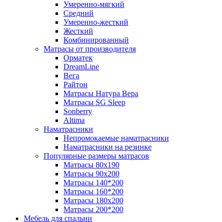
Умеренно-мягкий
Средний
Умеренно-жесткий
Жесткий
Комбинированный
Матрасы от производителя
Орматек
DreamLine
Вега
Райтон
Матрасы Натура Вера
Матрасы SG Sleep
Sonberry
Altima
Наматрасники
Непромокаемые наматрасники
Наматрасники на резинке
Популярные размеры матрасов
Матрасы 80x190
Матрасы 90x200
Матрасы 140*200
Матрасы 160*200
Матрасы 180x200
Матрасы 200*200
Мебель для спальни