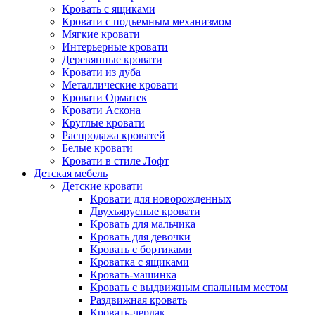
Кровать с ящиками
Кровати с подъемным механизмом
Мягкие кровати
Интерьерные кровати
Деревянные кровати
Кровати из дуба
Металлические кровати
Кровати Орматек
Кровати Аскона
Круглые кровати
Распродажа кроватей
Белые кровати
Кровати в стиле Лофт
Детская мебель
Детские кровати
Кровати для новорожденных
Двухъярусные кровати
Кровать для мальчика
Кровать для девочки
Кровать с бортиками
Кроватка с ящиками
Кровать-машинка
Кровать с выдвижным спальным местом
Раздвижная кровать
Кровать-чердак