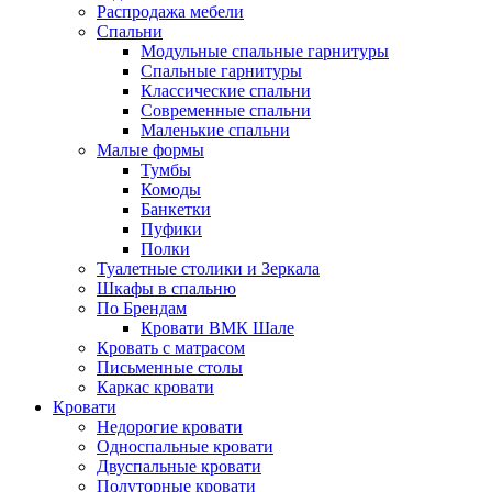
Распродажа мебели
Спальни
Модульные спальные гарнитуры
Спальные гарнитуры
Классические спальни
Современные спальни
Маленькие спальни
Малые формы
Тумбы
Комоды
Банкетки
Пуфики
Полки
Туалетные столики и Зеркала
Шкафы в спальню
По Брендам
Кровати ВМК Шале
Кровать с матрасом
Письменные столы
Каркас кровати
Кровати
Недорогие кровати
Односпальные кровати
Двуспальные кровати
Полуторные кровати