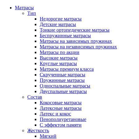
Матрасы
Тип
Недорогие матрасы
Детские матрасы
Тонкие ортопедические матрасы
Беспружинные матрасы
Матрасы на зависимых пружинах
Матрасы на независимых пружинах
Матрасы по акции
Высокие матрасы
Круглые матрасы
Матрасы премиум класса
Скрученные матрасы
Пружинные матрасы
Односпальные матрасы
Двуспальные матрасы
Состав
Кокосовые матрасы
Латексные матрасы
Латекс и кокос
Пенополиуретановые
С эффектом памяти
Жесткость
Мягкий