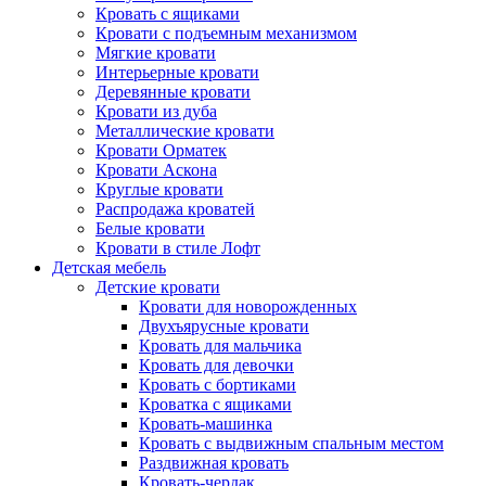
Кровать с ящиками
Кровати с подъемным механизмом
Мягкие кровати
Интерьерные кровати
Деревянные кровати
Кровати из дуба
Металлические кровати
Кровати Орматек
Кровати Аскона
Круглые кровати
Распродажа кроватей
Белые кровати
Кровати в стиле Лофт
Детская мебель
Детские кровати
Кровати для новорожденных
Двухъярусные кровати
Кровать для мальчика
Кровать для девочки
Кровать с бортиками
Кроватка с ящиками
Кровать-машинка
Кровать с выдвижным спальным местом
Раздвижная кровать
Кровать-чердак