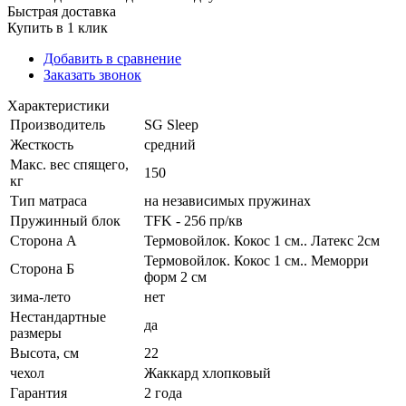
Быстрая доставка
Купить в 1 клик
Добавить в сравнение
Заказать звонок
Характеристики
Производитель
SG Sleep
Жесткость
средний
Макс. вес спящего,
150
кг
Тип матраса
на независимых пружинах
Пружинный блок
TFK - 256 пр/кв
Сторона А
Термовойлок. Кокос 1 см.. Латекс 2см
Термовойлок. Кокос 1 см.. Меморри
Сторона Б
форм 2 см
зима-лето
нет
Нестандартные
да
размеры
Высота, см
22
чехол
Жаккард хлопковый
Гарантия
2 года