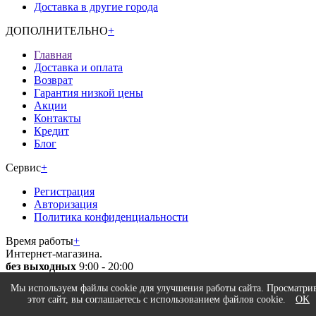
Доставка в другие города
ДОПОЛНИТЕЛЬНО
+
Главная
Доставка и оплата
Возврат
Гарантия низкой цены
Акции
Контакты
Кредит
Блог
Сервис
+
Регистрация
Авторизация
Политика конфиденциальности
Время работы
+
Интернет-магазина.
без выходных
9:00 - 20:00
Магазин.
Мы используем файлы cookie для улучшения работы сайта. Просматри
Пн - Пт
10:00 - 19:00
этот сайт, вы соглашаетесь с использованием файлов cookie.
OK