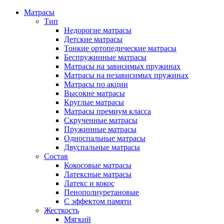
Матрасы
Тип
Недорогие матрасы
Детские матрасы
Тонкие ортопедические матрасы
Беспружинные матрасы
Матрасы на зависимых пружинах
Матрасы на независимых пружинах
Матрасы по акции
Высокие матрасы
Круглые матрасы
Матрасы премиум класса
Скрученные матрасы
Пружинные матрасы
Односпальные матрасы
Двуспальные матрасы
Состав
Кокосовые матрасы
Латексные матрасы
Латекс и кокос
Пенополиуретановые
С эффектом памяти
Жесткость
Мягкий