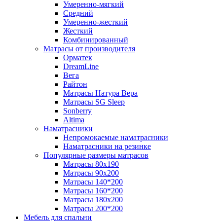
Умеренно-мягкий
Средний
Умеренно-жесткий
Жесткий
Комбинированный
Матрасы от производителя
Орматек
DreamLine
Вега
Райтон
Матрасы Натура Вера
Матрасы SG Sleep
Sonberry
Altima
Наматрасники
Непромокаемые наматрасники
Наматрасники на резинке
Популярные размеры матрасов
Матрасы 80x190
Матрасы 90x200
Матрасы 140*200
Матрасы 160*200
Матрасы 180x200
Матрасы 200*200
Мебель для спальни