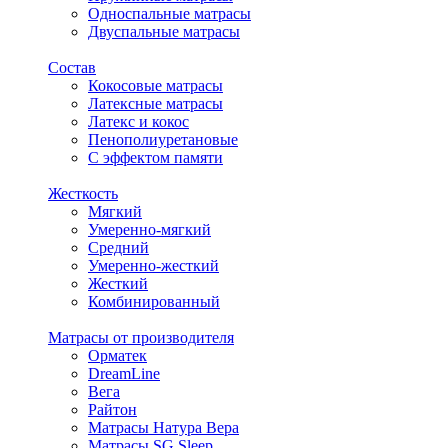
Односпальные матрасы
Двуспальные матрасы
Состав
Кокосовые матрасы
Латексные матрасы
Латекс и кокос
Пенополиуретановые
С эффектом памяти
Жесткость
Мягкий
Умеренно-мягкий
Средний
Умеренно-жесткий
Жесткий
Комбинированный
Матрасы от производителя
Орматек
DreamLine
Вега
Райтон
Матрасы Натура Вера
Матрасы SG Sleep