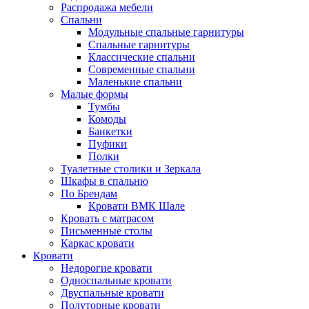
Распродажа мебели
Спальни
Модульные спальные гарнитуры
Спальные гарнитуры
Классические спальни
Современные спальни
Маленькие спальни
Малые формы
Тумбы
Комоды
Банкетки
Пуфики
Полки
Туалетные столики и Зеркала
Шкафы в спальню
По Брендам
Кровати ВМК Шале
Кровать с матрасом
Письменные столы
Каркас кровати
Кровати
Недорогие кровати
Односпальные кровати
Двуспальные кровати
Полуторные кровати