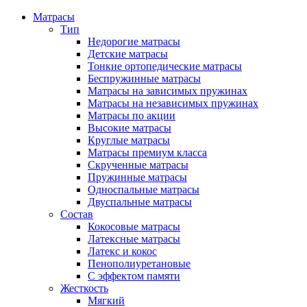
Матрасы
Тип
Недорогие матрасы
Детские матрасы
Тонкие ортопедические матрасы
Беспружинные матрасы
Матрасы на зависимых пружинах
Матрасы на независимых пружинах
Матрасы по акции
Высокие матрасы
Круглые матрасы
Матрасы премиум класса
Скрученные матрасы
Пружинные матрасы
Односпальные матрасы
Двуспальные матрасы
Состав
Кокосовые матрасы
Латексные матрасы
Латекс и кокос
Пенополиуретановые
С эффектом памяти
Жесткость
Мягкий