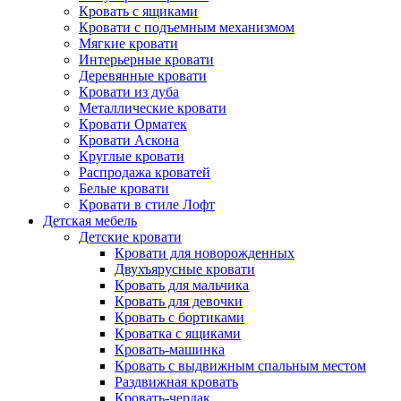
Кровать с ящиками
Кровати с подъемным механизмом
Мягкие кровати
Интерьерные кровати
Деревянные кровати
Кровати из дуба
Металлические кровати
Кровати Орматек
Кровати Аскона
Круглые кровати
Распродажа кроватей
Белые кровати
Кровати в стиле Лофт
Детская мебель
Детские кровати
Кровати для новорожденных
Двухъярусные кровати
Кровать для мальчика
Кровать для девочки
Кровать с бортиками
Кроватка с ящиками
Кровать-машинка
Кровать с выдвижным спальным местом
Раздвижная кровать
Кровать-чердак