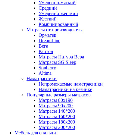
Умеренно-мягкий
Средний
Умеренно-жесткий
Жесткий
Комбинированный
Матрасы от производителя
Орматек
DreamLine
Вега
Райтон
Матрасы Натура Вера
Матрасы SG Sleep
Sonberry
Altima
Наматрасники
Непромокаемые наматрасники
Наматрасники на резинке
Популярные размеры матрасов
Матрасы 80x190
Матрасы 90x200
Матрасы 140*200
Матрасы 160*200
Матрасы 180x200
Матрасы 200*200
Мебель для спальни