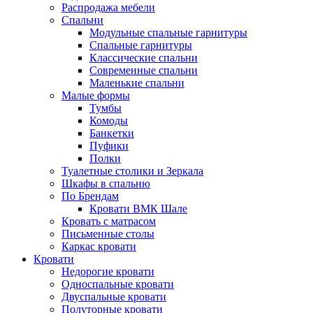
Распродажа мебели
Спальни
Модульные спальные гарнитуры
Спальные гарнитуры
Классические спальни
Современные спальни
Маленькие спальни
Малые формы
Тумбы
Комоды
Банкетки
Пуфики
Полки
Туалетные столики и Зеркала
Шкафы в спальню
По Брендам
Кровати ВМК Шале
Кровать с матрасом
Письменные столы
Каркас кровати
Кровати
Недорогие кровати
Односпальные кровати
Двуспальные кровати
Полуторные кровати