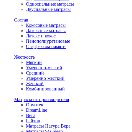
Односпальные матрасы
Двуспальные матрасы
Состав
Кокосовые матрасы
Латексные матрасы
Латекс и кокос
Пенополиуретановые
С эффектом памяти
Жесткость
Мягкий
Умеренно-мягкий
Средний
Умеренно-жесткий
Жесткий
Комбинированный
Матрасы от производителя
Орматек
DreamLine
Вега
Райтон
Матрасы Натура Вера
Матрасы SG Sleep