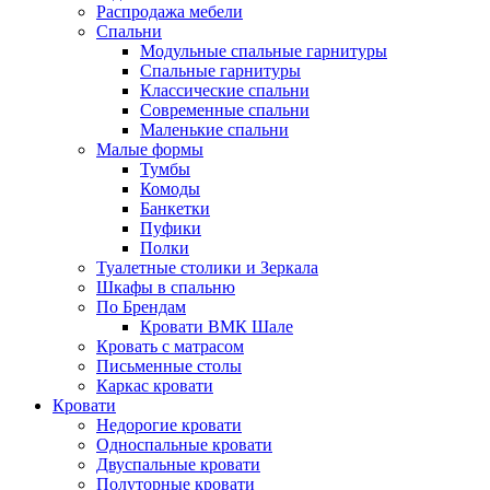
Распродажа мебели
Спальни
Модульные спальные гарнитуры
Спальные гарнитуры
Классические спальни
Современные спальни
Маленькие спальни
Малые формы
Тумбы
Комоды
Банкетки
Пуфики
Полки
Туалетные столики и Зеркала
Шкафы в спальню
По Брендам
Кровати ВМК Шале
Кровать с матрасом
Письменные столы
Каркас кровати
Кровати
Недорогие кровати
Односпальные кровати
Двуспальные кровати
Полуторные кровати