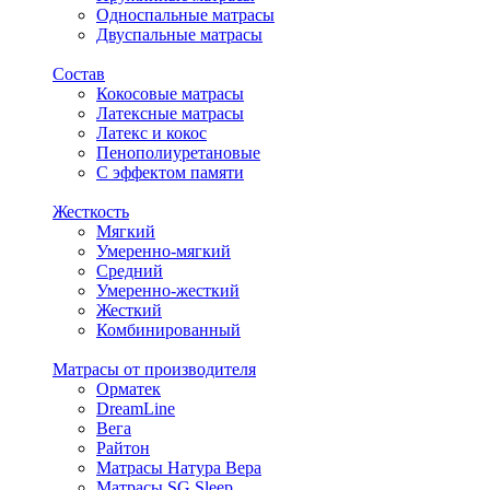
Односпальные матрасы
Двуспальные матрасы
Состав
Кокосовые матрасы
Латексные матрасы
Латекс и кокос
Пенополиуретановые
С эффектом памяти
Жесткость
Мягкий
Умеренно-мягкий
Средний
Умеренно-жесткий
Жесткий
Комбинированный
Матрасы от производителя
Орматек
DreamLine
Вега
Райтон
Матрасы Натура Вера
Матрасы SG Sleep