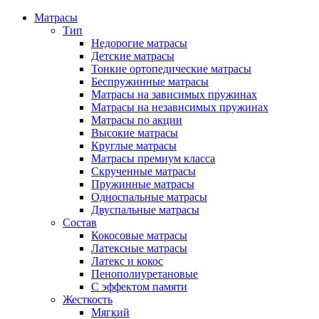
Матрасы
Тип
Недорогие матрасы
Детские матрасы
Тонкие ортопедические матрасы
Беспружинные матрасы
Матрасы на зависимых пружинах
Матрасы на независимых пружинах
Матрасы по акции
Высокие матрасы
Круглые матрасы
Матрасы премиум класса
Скрученные матрасы
Пружинные матрасы
Односпальные матрасы
Двуспальные матрасы
Состав
Кокосовые матрасы
Латексные матрасы
Латекс и кокос
Пенополиуретановые
С эффектом памяти
Жесткость
Мягкий