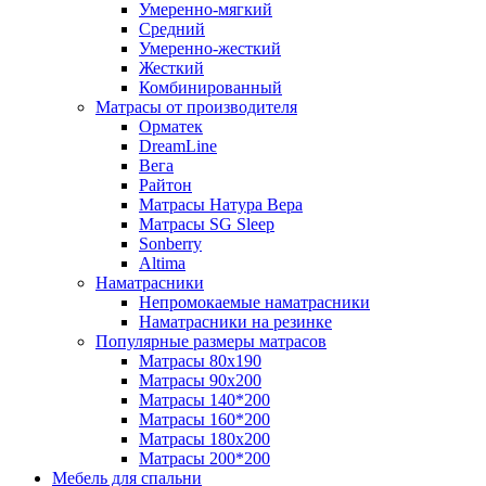
Умеренно-мягкий
Средний
Умеренно-жесткий
Жесткий
Комбинированный
Матрасы от производителя
Орматек
DreamLine
Вега
Райтон
Матрасы Натура Вера
Матрасы SG Sleep
Sonberry
Altima
Наматрасники
Непромокаемые наматрасники
Наматрасники на резинке
Популярные размеры матрасов
Матрасы 80x190
Матрасы 90x200
Матрасы 140*200
Матрасы 160*200
Матрасы 180x200
Матрасы 200*200
Мебель для спальни