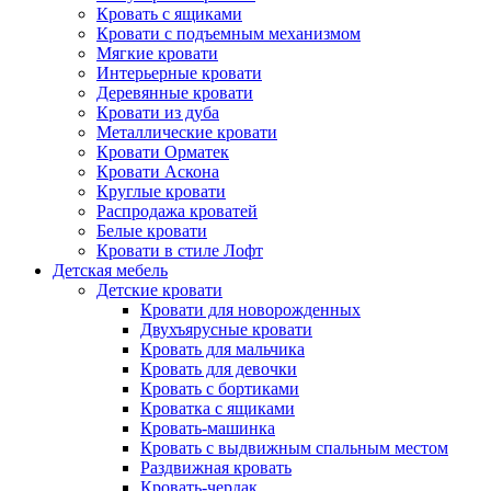
Кровать с ящиками
Кровати с подъемным механизмом
Мягкие кровати
Интерьерные кровати
Деревянные кровати
Кровати из дуба
Металлические кровати
Кровати Орматек
Кровати Аскона
Круглые кровати
Распродажа кроватей
Белые кровати
Кровати в стиле Лофт
Детская мебель
Детские кровати
Кровати для новорожденных
Двухъярусные кровати
Кровать для мальчика
Кровать для девочки
Кровать с бортиками
Кроватка с ящиками
Кровать-машинка
Кровать с выдвижным спальным местом
Раздвижная кровать
Кровать-чердак