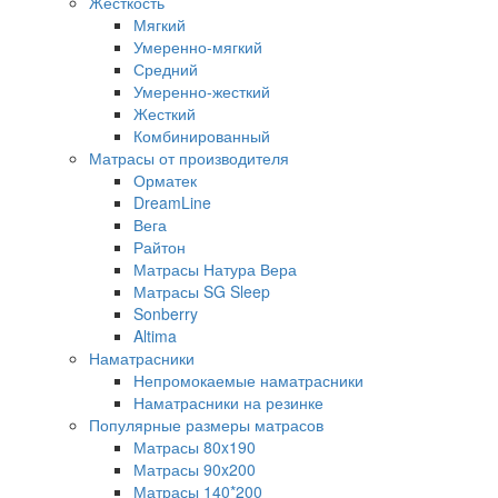
Жесткость
Мягкий
Умеренно-мягкий
Средний
Умеренно-жесткий
Жесткий
Комбинированный
Матрасы от производителя
Орматек
DreamLine
Вега
Райтон
Матрасы Натура Вера
Матрасы SG Sleep
Sonberry
Altima
Наматрасники
Непромокаемые наматрасники
Наматрасники на резинке
Популярные размеры матрасов
Матрасы 80x190
Матрасы 90x200
Матрасы 140*200