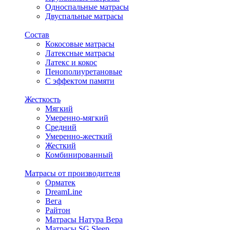
Односпальные матрасы
Двуспальные матрасы
Состав
Кокосовые матрасы
Латексные матрасы
Латекс и кокос
Пенополиуретановые
С эффектом памяти
Жесткость
Мягкий
Умеренно-мягкий
Средний
Умеренно-жесткий
Жесткий
Комбинированный
Матрасы от производителя
Орматек
DreamLine
Вега
Райтон
Матрасы Натура Вера
Матрасы SG Sleep