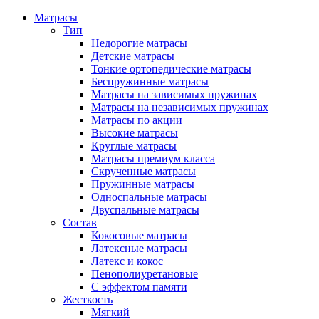
Матрасы
Тип
Недорогие матрасы
Детские матрасы
Тонкие ортопедические матрасы
Беспружинные матрасы
Матрасы на зависимых пружинах
Матрасы на независимых пружинах
Матрасы по акции
Высокие матрасы
Круглые матрасы
Матрасы премиум класса
Скрученные матрасы
Пружинные матрасы
Односпальные матрасы
Двуспальные матрасы
Состав
Кокосовые матрасы
Латексные матрасы
Латекс и кокос
Пенополиуретановые
С эффектом памяти
Жесткость
Мягкий