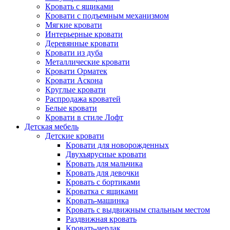
Кровать с ящиками
Кровати с подъемным механизмом
Мягкие кровати
Интерьерные кровати
Деревянные кровати
Кровати из дуба
Металлические кровати
Кровати Орматек
Кровати Аскона
Круглые кровати
Распродажа кроватей
Белые кровати
Кровати в стиле Лофт
Детская мебель
Детские кровати
Кровати для новорожденных
Двухъярусные кровати
Кровать для мальчика
Кровать для девочки
Кровать с бортиками
Кроватка с ящиками
Кровать-машинка
Кровать с выдвижным спальным местом
Раздвижная кровать
Кровать-чердак