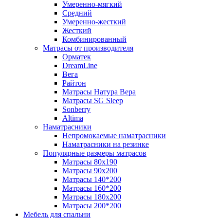
Умеренно-мягкий
Средний
Умеренно-жесткий
Жесткий
Комбинированный
Матрасы от производителя
Орматек
DreamLine
Вега
Райтон
Матрасы Натура Вера
Матрасы SG Sleep
Sonberry
Altima
Наматрасники
Непромокаемые наматрасники
Наматрасники на резинке
Популярные размеры матрасов
Матрасы 80x190
Матрасы 90x200
Матрасы 140*200
Матрасы 160*200
Матрасы 180x200
Матрасы 200*200
Мебель для спальни