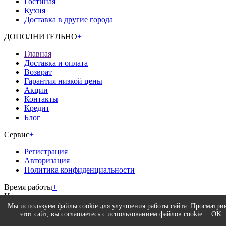
Гостиная
Кухня
Доставка в другие города
ДОПОЛНИТЕЛЬНО
+
Главная
Доставка и оплата
Возврат
Гарантия низкой цены
Акции
Контакты
Кредит
Блог
Сервис
+
Регистрация
Авторизация
Политика конфиденциальности
Время работы
+
Интернет-магазина.
без выходных
9:00 - 20:00
Мы используем файлы cookie для улучшения работы сайта. Просматри
Магазин.
этот сайт, вы соглашаетесь с использованием файлов cookie.
OK
Пн - Пт
10:00 - 19:00