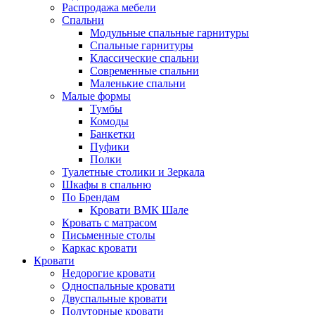
Распродажа мебели
Спальни
Модульные спальные гарнитуры
Спальные гарнитуры
Классические спальни
Современные спальни
Маленькие спальни
Малые формы
Тумбы
Комоды
Банкетки
Пуфики
Полки
Туалетные столики и Зеркала
Шкафы в спальню
По Брендам
Кровати ВМК Шале
Кровать с матрасом
Письменные столы
Каркас кровати
Кровати
Недорогие кровати
Односпальные кровати
Двуспальные кровати
Полуторные кровати