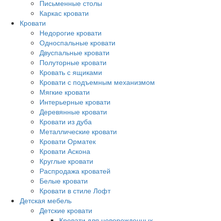
Письменные столы
Каркас кровати
Кровати
Недорогие кровати
Односпальные кровати
Двуспальные кровати
Полуторные кровати
Кровать с ящиками
Кровати с подъемным механизмом
Мягкие кровати
Интерьерные кровати
Деревянные кровати
Кровати из дуба
Металлические кровати
Кровати Орматек
Кровати Аскона
Круглые кровати
Распродажа кроватей
Белые кровати
Кровати в стиле Лофт
Детская мебель
Детские кровати
Кровати для новорожденных