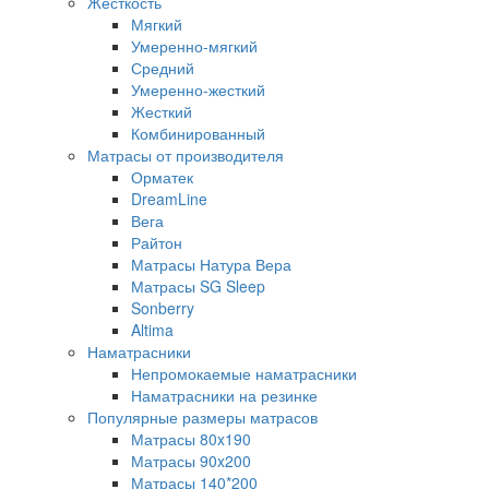
Жесткость
Мягкий
Умеренно-мягкий
Средний
Умеренно-жесткий
Жесткий
Комбинированный
Матрасы от производителя
Орматек
DreamLine
Вега
Райтон
Матрасы Натура Вера
Матрасы SG Sleep
Sonberry
Altima
Наматрасники
Непромокаемые наматрасники
Наматрасники на резинке
Популярные размеры матрасов
Матрасы 80x190
Матрасы 90x200
Матрасы 140*200