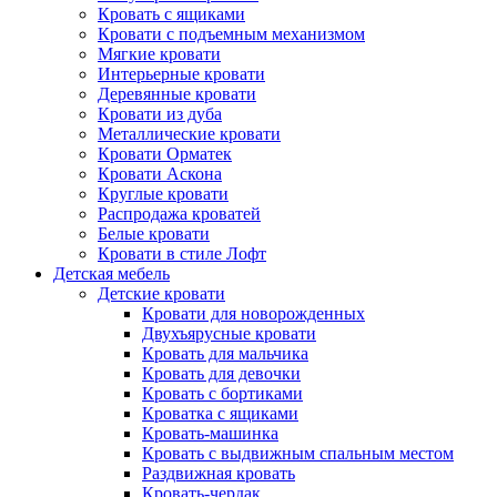
Кровать с ящиками
Кровати с подъемным механизмом
Мягкие кровати
Интерьерные кровати
Деревянные кровати
Кровати из дуба
Металлические кровати
Кровати Орматек
Кровати Аскона
Круглые кровати
Распродажа кроватей
Белые кровати
Кровати в стиле Лофт
Детская мебель
Детские кровати
Кровати для новорожденных
Двухъярусные кровати
Кровать для мальчика
Кровать для девочки
Кровать с бортиками
Кроватка с ящиками
Кровать-машинка
Кровать с выдвижным спальным местом
Раздвижная кровать
Кровать-чердак