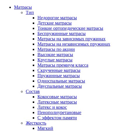
Матрасы
Тип
Недорогие матрасы
Детские матрасы
Тонкие ортопедические матрасы
Беспружинные матрасы
Матрасы на зависимых пружинах
Матрасы на независимых пружинах
Матрасы по акции
Высокие матрасы
Круглые матрасы
Матрасы премиум класса
Скрученные матрасы
Пружинные матрасы
Односпальные матрасы
Двуспальные матрасы
Состав
Кокосовые матрасы
Латексные матрасы
Латекс и кокос
Пенополиуретановые
С эффектом памяти
Жесткость
Мягкий