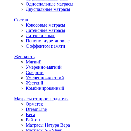
Односпальные матрасы
Двуспальные матрасы
Состав
Кокосовые матрасы
Латексные матрасы
Латекс и кокос
Пенополиуретановые
С эффектом памяти
Жесткость
Мягкий
Умеренно-мягкий
Средний
Умеренно-жесткий
Жесткий
Комбинированный
Матрасы от производителя
Орматек
DreamLine
Вега
Райтон
Матрасы Натура Вера
Матрасы SG Sleep