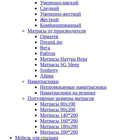
Умеренно-мягкий
Средний
Умеренно-жесткий
Жесткий
Комбинированный
Матрасы от производителя
Орматек
DreamLine
Вега
Райтон
Матрасы Натура Вера
Матрасы SG Sleep
Sonberry
Altima
Наматрасники
Непромокаемые наматрасники
Наматрасники на резинке
Популярные размеры матрасов
Матрасы 80x190
Матрасы 90x200
Матрасы 140*200
Матрасы 160*200
Матрасы 180x200
Матрасы 200*200
Мебель для спальни