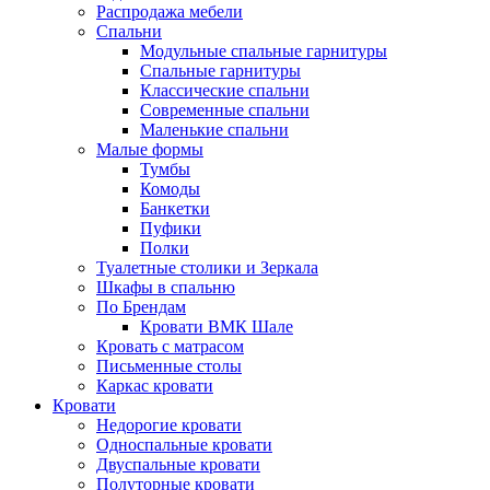
Распродажа мебели
Спальни
Модульные спальные гарнитуры
Спальные гарнитуры
Классические спальни
Современные спальни
Маленькие спальни
Малые формы
Тумбы
Комоды
Банкетки
Пуфики
Полки
Туалетные столики и Зеркала
Шкафы в спальню
По Брендам
Кровати ВМК Шале
Кровать с матрасом
Письменные столы
Каркас кровати
Кровати
Недорогие кровати
Односпальные кровати
Двуспальные кровати
Полуторные кровати