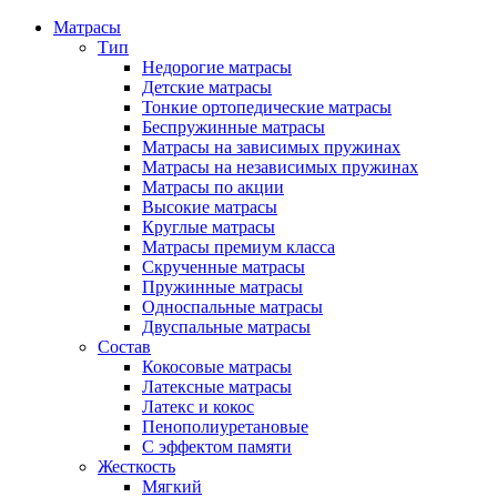
Матрасы
Тип
Недорогие матрасы
Детские матрасы
Тонкие ортопедические матрасы
Беспружинные матрасы
Матрасы на зависимых пружинах
Матрасы на независимых пружинах
Матрасы по акции
Высокие матрасы
Круглые матрасы
Матрасы премиум класса
Скрученные матрасы
Пружинные матрасы
Односпальные матрасы
Двуспальные матрасы
Состав
Кокосовые матрасы
Латексные матрасы
Латекс и кокос
Пенополиуретановые
С эффектом памяти
Жесткость
Мягкий