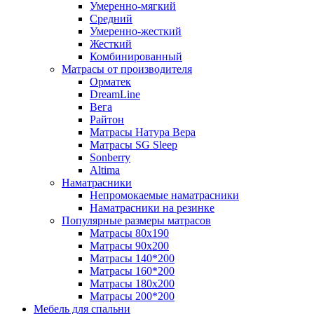
Умеренно-мягкий
Средний
Умеренно-жесткий
Жесткий
Комбинированный
Матрасы от производителя
Орматек
DreamLine
Вега
Райтон
Матрасы Натура Вера
Матрасы SG Sleep
Sonberry
Altima
Наматрасники
Непромокаемые наматрасники
Наматрасники на резинке
Популярные размеры матрасов
Матрасы 80x190
Матрасы 90x200
Матрасы 140*200
Матрасы 160*200
Матрасы 180x200
Матрасы 200*200
Мебель для спальни