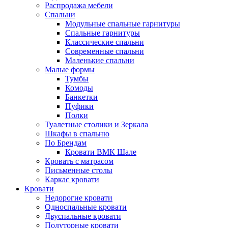
Распродажа мебели
Спальни
Модульные спальные гарнитуры
Спальные гарнитуры
Классические спальни
Современные спальни
Маленькие спальни
Малые формы
Тумбы
Комоды
Банкетки
Пуфики
Полки
Туалетные столики и Зеркала
Шкафы в спальню
По Брендам
Кровати ВМК Шале
Кровать с матрасом
Письменные столы
Каркас кровати
Кровати
Недорогие кровати
Односпальные кровати
Двуспальные кровати
Полуторные кровати