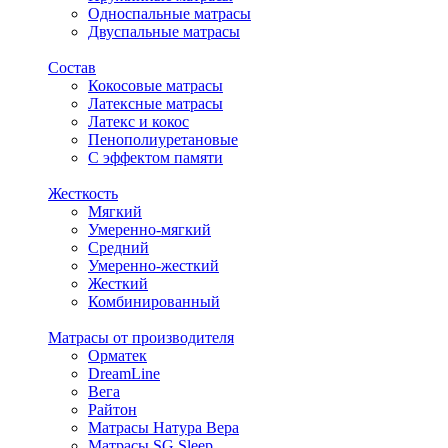
Односпальные матрасы
Двуспальные матрасы
Состав
Кокосовые матрасы
Латексные матрасы
Латекс и кокос
Пенополиуретановые
С эффектом памяти
Жесткость
Мягкий
Умеренно-мягкий
Средний
Умеренно-жесткий
Жесткий
Комбинированный
Матрасы от производителя
Орматек
DreamLine
Вега
Райтон
Матрасы Натура Вера
Матрасы SG Sleep