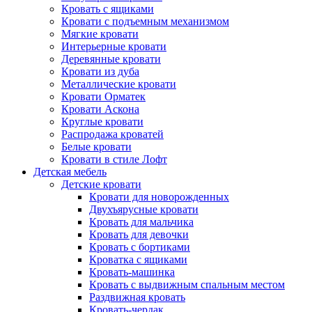
Кровать с ящиками
Кровати с подъемным механизмом
Мягкие кровати
Интерьерные кровати
Деревянные кровати
Кровати из дуба
Металлические кровати
Кровати Орматек
Кровати Аскона
Круглые кровати
Распродажа кроватей
Белые кровати
Кровати в стиле Лофт
Детская мебель
Детские кровати
Кровати для новорожденных
Двухъярусные кровати
Кровать для мальчика
Кровать для девочки
Кровать с бортиками
Кроватка с ящиками
Кровать-машинка
Кровать с выдвижным спальным местом
Раздвижная кровать
Кровать-чердак