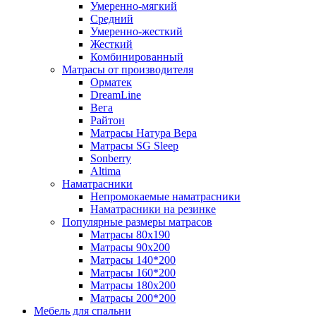
Умеренно-мягкий
Средний
Умеренно-жесткий
Жесткий
Комбинированный
Матрасы от производителя
Орматек
DreamLine
Вега
Райтон
Матрасы Натура Вера
Матрасы SG Sleep
Sonberry
Altima
Наматрасники
Непромокаемые наматрасники
Наматрасники на резинке
Популярные размеры матрасов
Матрасы 80x190
Матрасы 90x200
Матрасы 140*200
Матрасы 160*200
Матрасы 180x200
Матрасы 200*200
Мебель для спальни