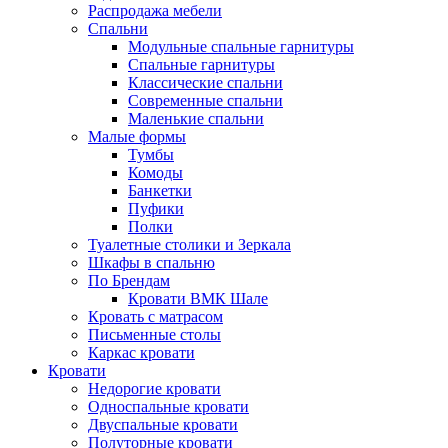
Распродажа мебели
Спальни
Модульные спальные гарнитуры
Спальные гарнитуры
Классические спальни
Современные спальни
Маленькие спальни
Малые формы
Тумбы
Комоды
Банкетки
Пуфики
Полки
Туалетные столики и Зеркала
Шкафы в спальню
По Брендам
Кровати ВМК Шале
Кровать с матрасом
Письменные столы
Каркас кровати
Кровати
Недорогие кровати
Односпальные кровати
Двуспальные кровати
Полуторные кровати