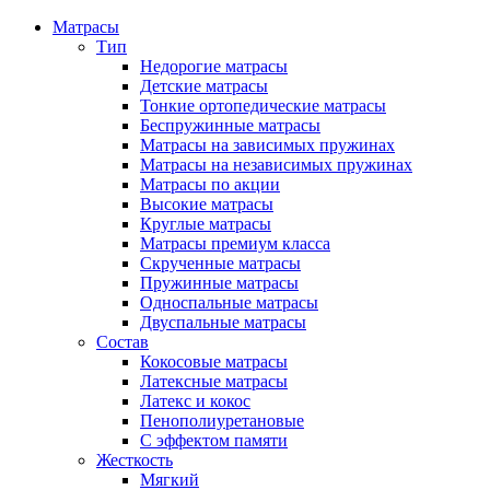
Матрасы
Тип
Недорогие матрасы
Детские матрасы
Тонкие ортопедические матрасы
Беспружинные матрасы
Матрасы на зависимых пружинах
Матрасы на независимых пружинах
Матрасы по акции
Высокие матрасы
Круглые матрасы
Матрасы премиум класса
Скрученные матрасы
Пружинные матрасы
Односпальные матрасы
Двуспальные матрасы
Состав
Кокосовые матрасы
Латексные матрасы
Латекс и кокос
Пенополиуретановые
С эффектом памяти
Жесткость
Мягкий