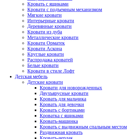
Кровать с ящиками
Кровати с подъемным механизмом
Мягкие кровати
Интерьерные кровати
Деревянные кровати
Кровати из дуба
Металлические кровати
Кровати Орматек
Кровати Аскона
Круглые кровати
Распродажа кроватей
Белые кровати
Кровати в стиле Лофт
Детская мебель
Детские кровати
Кровати для новорожденных
Двухъярусные кровати
Кровать для мальчика
Кровать для девочки
Кровать с бортиками
Кроватка с ящиками
Кровать-машинка
Кровать с выдвижным спальным местом
Раздвижная кровать
Кровать-чердак