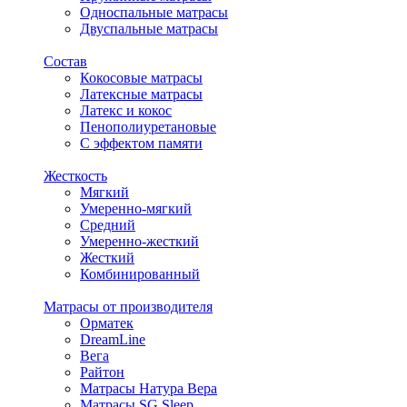
Односпальные матрасы
Двуспальные матрасы
Состав
Кокосовые матрасы
Латексные матрасы
Латекс и кокос
Пенополиуретановые
С эффектом памяти
Жесткость
Мягкий
Умеренно-мягкий
Средний
Умеренно-жесткий
Жесткий
Комбинированный
Матрасы от производителя
Орматек
DreamLine
Вега
Райтон
Матрасы Натура Вера
Матрасы SG Sleep