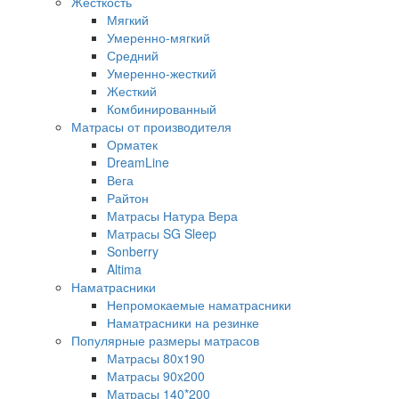
Жесткость
Мягкий
Умеренно-мягкий
Средний
Умеренно-жесткий
Жесткий
Комбинированный
Матрасы от производителя
Орматек
DreamLine
Вега
Райтон
Матрасы Натура Вера
Матрасы SG Sleep
Sonberry
Altima
Наматрасники
Непромокаемые наматрасники
Наматрасники на резинке
Популярные размеры матрасов
Матрасы 80x190
Матрасы 90x200
Матрасы 140*200