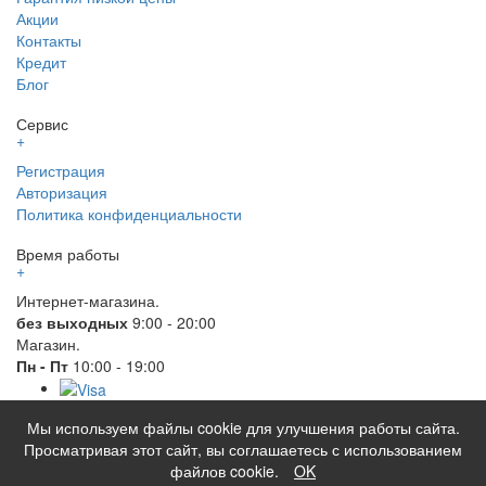
Акции
Контакты
Кредит
Блог
Сервис
+
Регистрация
Авторизация
Политика конфиденциальности
Время работы
+
Интернет-магазина.
без выходных
9:00 - 20:00
Магазин.
Пн - Пт
10:00 - 19:00
© 2026 Все права защищены. Информация сайта защищена
Мы используем файлы cookie для улучшения работы сайта.
законом об авторских правах. Вся информация на сайте носит
Просматривая этот сайт, вы соглашаетесь с использованием
справочный характер и не является публичной офертой.
файлов cookie.
OK