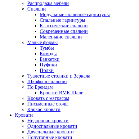
Распродажа мебели
Спальни
Модульные спальные гарнитуры
Спальные гарнитуры
Классические спальни
Современные спальни
Маленькие спальни
Малые формы
Тумбы
Комоды
Банкетки
Пуфики
Полки
Туалетные столики и Зеркала
Шкафы в спальню
По Брендам
Кровати ВМК Шале
Кровать с матрасом
Письменные столы
Каркас кровати
Кровати
Недорогие кровати
Односпальные кровати
Двуспальные кровати
Полуторные кровати