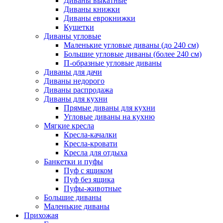
Диваны выкатные
Диваны книжки
Диваны еврокнижки
Кушетки
Диваны угловые
Маленькие угловые диваны (до 240 см)
Большие угловые диваны (более 240 см)
П-образные угловые диваны
Диваны для дачи
Диваны недорого
Диваны распродажа
Диваны для кухни
Прямые диваны для кухни
Угловые диваны на кухню
Мягкие кресла
Кресла-качалки
Кресла-кровати
Кресла для отдыха
Банкетки и пуфы
Пуф с ящиком
Пуф без ящика
Пуфы-животные
Большие диваны
Маленькие диваны
Прихожая