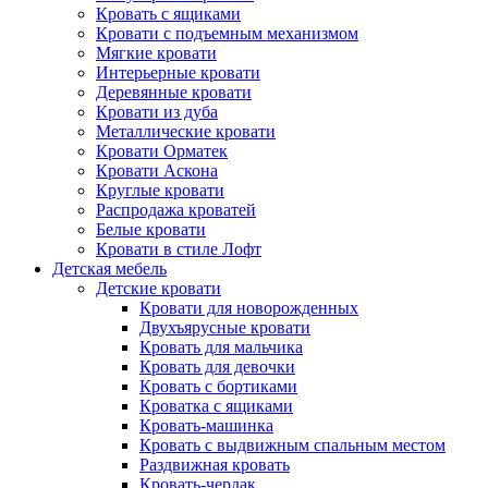
Кровать с ящиками
Кровати с подъемным механизмом
Мягкие кровати
Интерьерные кровати
Деревянные кровати
Кровати из дуба
Металлические кровати
Кровати Орматек
Кровати Аскона
Круглые кровати
Распродажа кроватей
Белые кровати
Кровати в стиле Лофт
Детская мебель
Детские кровати
Кровати для новорожденных
Двухъярусные кровати
Кровать для мальчика
Кровать для девочки
Кровать с бортиками
Кроватка с ящиками
Кровать-машинка
Кровать с выдвижным спальным местом
Раздвижная кровать
Кровать-чердак