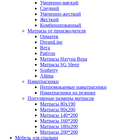
Умеренно-мягкий
Средний
Умеренно-жесткий
Жесткий
Комбинированный
Матрасы от производителя
Орматек
DreamLine
Вега
Райтон
Матрасы Натура Вера
Матрасы SG Sleep
Sonberry
Altima
Наматрасники
Непромокаемые наматрасники
Наматрасники на резинке
Популярные размеры матрасов
Матрасы 80x190
Матрасы 90x200
Матрасы 140*200
Матрасы 160*200
Матрасы 180x200
Матрасы 200*200
Мебель для спальни