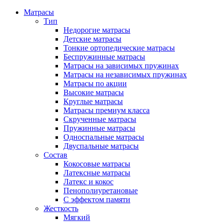
Матрасы
Тип
Недорогие матрасы
Детские матрасы
Тонкие ортопедические матрасы
Беспружинные матрасы
Матрасы на зависимых пружинах
Матрасы на независимых пружинах
Матрасы по акции
Высокие матрасы
Круглые матрасы
Матрасы премиум класса
Скрученные матрасы
Пружинные матрасы
Односпальные матрасы
Двуспальные матрасы
Состав
Кокосовые матрасы
Латексные матрасы
Латекс и кокос
Пенополиуретановые
С эффектом памяти
Жесткость
Мягкий