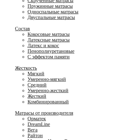
Скрученные матрасы
Пружинные матрасы
Односпальные матрасы
Двуспальные матрасы
Состав
Кокосовые матрасы
Латексные матрасы
Латекс и кокос
Пенополиуретановые
С эффектом памяти
Жесткость
Мягкий
Умеренно-мягкий
Средний
Умеренно-жесткий
Жесткий
Комбинированный
Матрасы от производителя
Орматек
DreamLine
Вега
Райтон