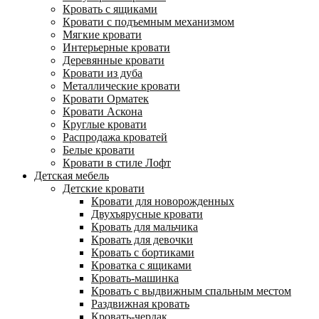
Кровать с ящиками
Кровати с подъемным механизмом
Мягкие кровати
Интерьерные кровати
Деревянные кровати
Кровати из дуба
Металлические кровати
Кровати Орматек
Кровати Аскона
Круглые кровати
Распродажа кроватей
Белые кровати
Кровати в стиле Лофт
Детская мебель
Детские кровати
Кровати для новорожденных
Двухъярусные кровати
Кровать для мальчика
Кровать для девочки
Кровать с бортиками
Кроватка с ящиками
Кровать-машинка
Кровать с выдвижным спальным местом
Раздвижная кровать
Кровать-чердак