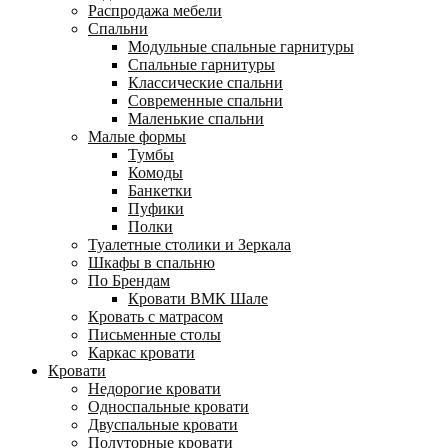
Распродажа мебели
Спальни
Модульные спальные гарнитуры
Спальные гарнитуры
Классические спальни
Современные спальни
Маленькие спальни
Малые формы
Тумбы
Комоды
Банкетки
Пуфики
Полки
Туалетные столики и Зеркала
Шкафы в спальню
По Брендам
Кровати ВМК Шале
Кровать с матрасом
Письменные столы
Каркас кровати
Кровати
Недорогие кровати
Односпальные кровати
Двуспальные кровати
Полуторные кровати