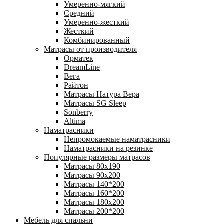
Умеренно-мягкий
Средний
Умеренно-жесткий
Жесткий
Комбинированный
Матрасы от производителя
Орматек
DreamLine
Вега
Райтон
Матрасы Натура Вера
Матрасы SG Sleep
Sonberry
Altima
Наматрасники
Непромокаемые наматрасники
Наматрасники на резинке
Популярные размеры матрасов
Матрасы 80x190
Матрасы 90x200
Матрасы 140*200
Матрасы 160*200
Матрасы 180x200
Матрасы 200*200
Мебель для спальни