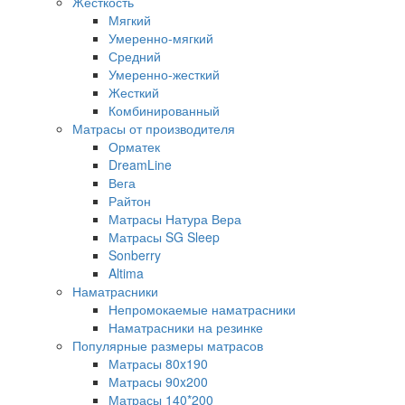
Жесткость
Мягкий
Умеренно-мягкий
Средний
Умеренно-жесткий
Жесткий
Комбинированный
Матрасы от производителя
Орматек
DreamLine
Вега
Райтон
Матрасы Натура Вера
Матрасы SG Sleep
Sonberry
Altima
Наматрасники
Непромокаемые наматрасники
Наматрасники на резинке
Популярные размеры матрасов
Матрасы 80x190
Матрасы 90x200
Матрасы 140*200