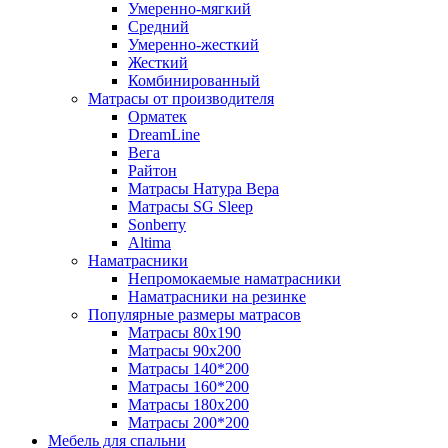
Умеренно-мягкий
Средний
Умеренно-жесткий
Жесткий
Комбинированный
Матрасы от производителя
Орматек
DreamLine
Вега
Райтон
Матрасы Натура Вера
Матрасы SG Sleep
Sonberry
Altima
Наматрасники
Непромокаемые наматрасники
Наматрасники на резинке
Популярные размеры матрасов
Матрасы 80x190
Матрасы 90x200
Матрасы 140*200
Матрасы 160*200
Матрасы 180x200
Матрасы 200*200
Мебель для спальни