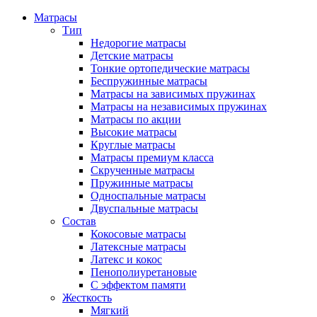
Матрасы
Тип
Недорогие матрасы
Детские матрасы
Тонкие ортопедические матрасы
Беспружинные матрасы
Матрасы на зависимых пружинах
Матрасы на независимых пружинах
Матрасы по акции
Высокие матрасы
Круглые матрасы
Матрасы премиум класса
Скрученные матрасы
Пружинные матрасы
Односпальные матрасы
Двуспальные матрасы
Состав
Кокосовые матрасы
Латексные матрасы
Латекс и кокос
Пенополиуретановые
С эффектом памяти
Жесткость
Мягкий