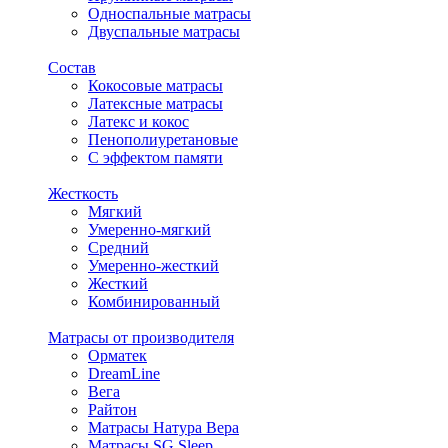
Односпальные матрасы
Двуспальные матрасы
Состав
Кокосовые матрасы
Латексные матрасы
Латекс и кокос
Пенополиуретановые
С эффектом памяти
Жесткость
Мягкий
Умеренно-мягкий
Средний
Умеренно-жесткий
Жесткий
Комбинированный
Матрасы от производителя
Орматек
DreamLine
Вега
Райтон
Матрасы Натура Вера
Матрасы SG Sleep