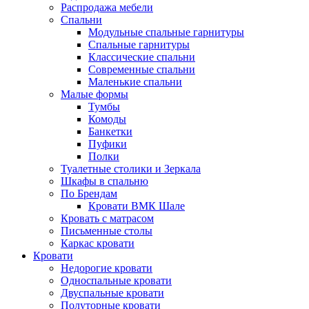
Распродажа мебели
Спальни
Модульные спальные гарнитуры
Спальные гарнитуры
Классические спальни
Современные спальни
Маленькие спальни
Малые формы
Тумбы
Комоды
Банкетки
Пуфики
Полки
Туалетные столики и Зеркала
Шкафы в спальню
По Брендам
Кровати ВМК Шале
Кровать с матрасом
Письменные столы
Каркас кровати
Кровати
Недорогие кровати
Односпальные кровати
Двуспальные кровати
Полуторные кровати