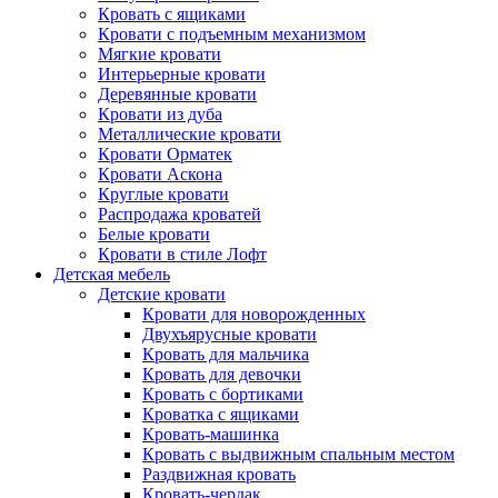
Кровать с ящиками
Кровати с подъемным механизмом
Мягкие кровати
Интерьерные кровати
Деревянные кровати
Кровати из дуба
Металлические кровати
Кровати Орматек
Кровати Аскона
Круглые кровати
Распродажа кроватей
Белые кровати
Кровати в стиле Лофт
Детская мебель
Детские кровати
Кровати для новорожденных
Двухъярусные кровати
Кровать для мальчика
Кровать для девочки
Кровать с бортиками
Кроватка с ящиками
Кровать-машинка
Кровать с выдвижным спальным местом
Раздвижная кровать
Кровать-чердак