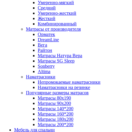
Умеренно-мягкий
Средний
Умеренно-жесткий
Жесткий
Комбинированный
Матрасы от производителя
Орматек
DreamLine
Вега
Райтон
Матрасы Натура Вера
Матрасы SG Sleep
Sonberry
Altima
Наматрасники
Непромокаемые наматрасники
Наматрасники на резинке
Популярные размеры матрасов
Матрасы 80x190
Матрасы 90x200
Матрасы 140*200
Матрасы 160*200
Матрасы 180x200
Матрасы 200*200
Мебель для спальни