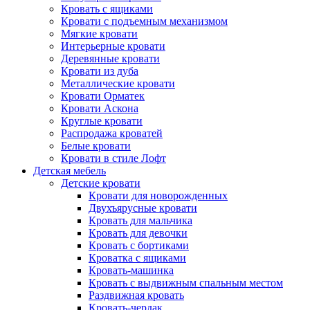
Кровать с ящиками
Кровати с подъемным механизмом
Мягкие кровати
Интерьерные кровати
Деревянные кровати
Кровати из дуба
Металлические кровати
Кровати Орматек
Кровати Аскона
Круглые кровати
Распродажа кроватей
Белые кровати
Кровати в стиле Лофт
Детская мебель
Детские кровати
Кровати для новорожденных
Двухъярусные кровати
Кровать для мальчика
Кровать для девочки
Кровать с бортиками
Кроватка с ящиками
Кровать-машинка
Кровать с выдвижным спальным местом
Раздвижная кровать
Кровать-чердак