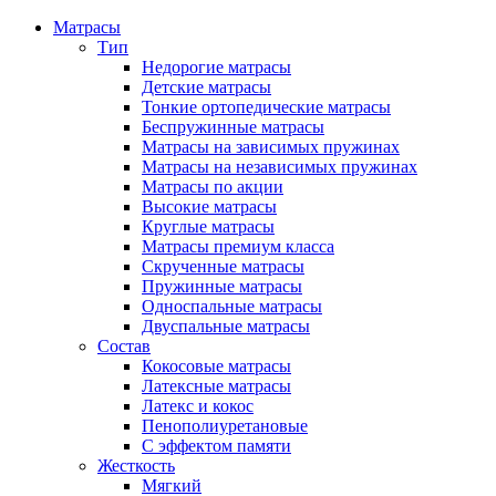
Матрасы
Тип
Недорогие матрасы
Детские матрасы
Тонкие ортопедические матрасы
Беспружинные матрасы
Матрасы на зависимых пружинах
Матрасы на независимых пружинах
Матрасы по акции
Высокие матрасы
Круглые матрасы
Матрасы премиум класса
Скрученные матрасы
Пружинные матрасы
Односпальные матрасы
Двуспальные матрасы
Состав
Кокосовые матрасы
Латексные матрасы
Латекс и кокос
Пенополиуретановые
С эффектом памяти
Жесткость
Мягкий