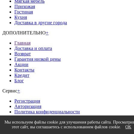
Мягкая мебель
Прихожая
Гостиная
Кухня
Доставка в другие города
ДОПОЛНИТЕЛЬНО
+
Главная
Доставка и оплата
Возврат
Гарантия низкой цены
Акции
Контакты
Кредит
Блог
Сервис
+
Регистрация
Авторизация
Политика конфиденциальности
Время работы
+
Мы используем файлы cookie для улучшения работы сайта. Просматри
этот сайт, вы соглашаетесь с использованием файлов cookie.
OK
Интернет-магазина.
без выходных
9:00 - 20:00