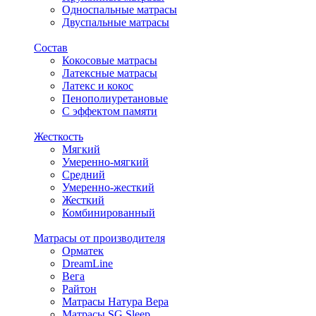
Односпальные матрасы
Двуспальные матрасы
Состав
Кокосовые матрасы
Латексные матрасы
Латекс и кокос
Пенополиуретановые
С эффектом памяти
Жесткость
Мягкий
Умеренно-мягкий
Средний
Умеренно-жесткий
Жесткий
Комбинированный
Матрасы от производителя
Орматек
DreamLine
Вега
Райтон
Матрасы Натура Вера
Матрасы SG Sleep