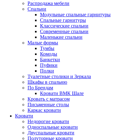
Распродажа мебели
Спальни
Модульные спальные гарнитуры
Спальные гарнитуры
Классические спальни
Современные спальни
Маленькие спальни
Малые формы
Тумбы
Комоды
Банкетки
Пуфики
Полки
Туалетные столики и Зеркала
Шкафы в спальню
По Брендам
Кровати ВМК Шале
Кровать с матрасом
Письменные столы
Каркас кровати
Кровати
Недорогие кровати
Односпальные кровати
Двуспальные кровати
Полуторные кровати