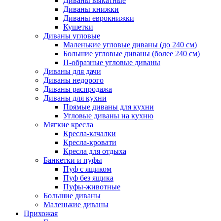
Диваны выкатные
Диваны книжки
Диваны еврокнижки
Кушетки
Диваны угловые
Маленькие угловые диваны (до 240 см)
Большие угловые диваны (более 240 см)
П-образные угловые диваны
Диваны для дачи
Диваны недорого
Диваны распродажа
Диваны для кухни
Прямые диваны для кухни
Угловые диваны на кухню
Мягкие кресла
Кресла-качалки
Кресла-кровати
Кресла для отдыха
Банкетки и пуфы
Пуф с ящиком
Пуф без ящика
Пуфы-животные
Большие диваны
Маленькие диваны
Прихожая