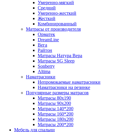
Умеренно-мягкий
Средний
Умеренно-жесткий
Жесткий
Комбинированный
Матрасы от производителя
Орматек
DreamLine
Вега
Райтон
Матрасы Натура Вера
Матрасы SG Sleep
Sonberry
Altima
Наматрасники
Непромокаемые наматрасники
Наматрасники на резинке
Популярные размеры матрасов
Матрасы 80x190
Матрасы 90x200
Матрасы 140*200
Матрасы 160*200
Матрасы 180x200
Матрасы 200*200
Мебель для спальни