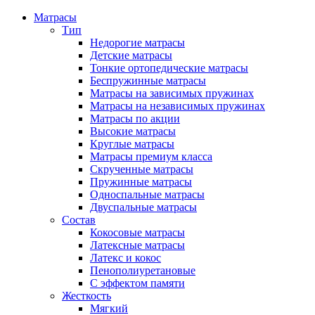
Матрасы
Тип
Недорогие матрасы
Детские матрасы
Тонкие ортопедические матрасы
Беспружинные матрасы
Матрасы на зависимых пружинах
Матрасы на независимых пружинах
Матрасы по акции
Высокие матрасы
Круглые матрасы
Матрасы премиум класса
Скрученные матрасы
Пружинные матрасы
Односпальные матрасы
Двуспальные матрасы
Состав
Кокосовые матрасы
Латексные матрасы
Латекс и кокос
Пенополиуретановые
С эффектом памяти
Жесткость
Мягкий