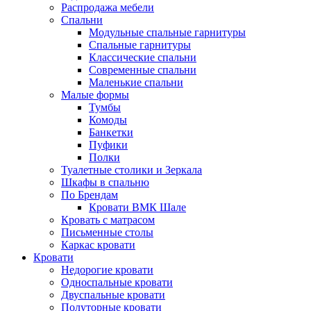
Распродажа мебели
Спальни
Модульные спальные гарнитуры
Спальные гарнитуры
Классические спальни
Современные спальни
Маленькие спальни
Малые формы
Тумбы
Комоды
Банкетки
Пуфики
Полки
Туалетные столики и Зеркала
Шкафы в спальню
По Брендам
Кровати ВМК Шале
Кровать с матрасом
Письменные столы
Каркас кровати
Кровати
Недорогие кровати
Односпальные кровати
Двуспальные кровати
Полуторные кровати