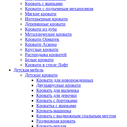
Кровать с ящиками
Кровати с подъемным механизмом
Мягкие кровати
Интерьерные кровати
Деревянные кровати
Кровати из дуба
Металлические кровати
Кровати Орматек
Кровати Аскона
Круглые кровати
Распродажа кроватей
Белые кровати
Кровати в стиле Лофт
Детская мебель
Детские кровати
Кровати для новорожденных
Двухъярусные кровати
Кровать для мальчика
Кровать для девочки
Кровать с бортиками
Кроватка с ящиками
Кровать-машинка
Кровать с выдвижным спальным местом
Раздвижная кровать
Кровать-чердак