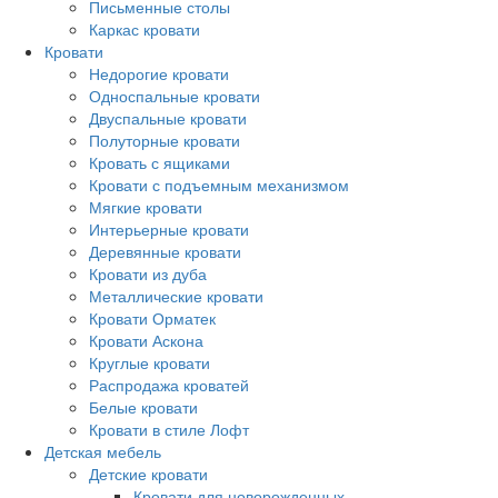
Письменные столы
Каркас кровати
Кровати
Недорогие кровати
Односпальные кровати
Двуспальные кровати
Полуторные кровати
Кровать с ящиками
Кровати с подъемным механизмом
Мягкие кровати
Интерьерные кровати
Деревянные кровати
Кровати из дуба
Металлические кровати
Кровати Орматек
Кровати Аскона
Круглые кровати
Распродажа кроватей
Белые кровати
Кровати в стиле Лофт
Детская мебель
Детские кровати
Кровати для новорожденных