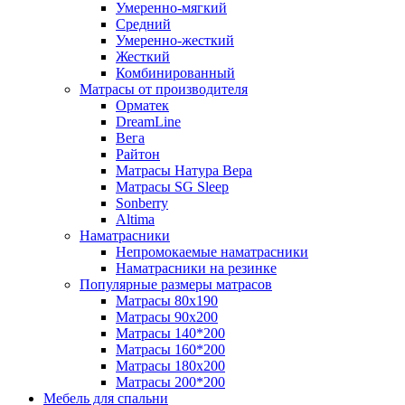
Умеренно-мягкий
Средний
Умеренно-жесткий
Жесткий
Комбинированный
Матрасы от производителя
Орматек
DreamLine
Вега
Райтон
Матрасы Натура Вера
Матрасы SG Sleep
Sonberry
Altima
Наматрасники
Непромокаемые наматрасники
Наматрасники на резинке
Популярные размеры матрасов
Матрасы 80x190
Матрасы 90x200
Матрасы 140*200
Матрасы 160*200
Матрасы 180x200
Матрасы 200*200
Мебель для спальни