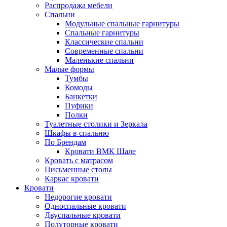
Распродажа мебели
Спальни
Модульные спальные гарнитуры
Спальные гарнитуры
Классические спальни
Современные спальни
Маленькие спальни
Малые формы
Тумбы
Комоды
Банкетки
Пуфики
Полки
Туалетные столики и Зеркала
Шкафы в спальню
По Брендам
Кровати ВМК Шале
Кровать с матрасом
Письменные столы
Каркас кровати
Кровати
Недорогие кровати
Односпальные кровати
Двуспальные кровати
Полуторные кровати