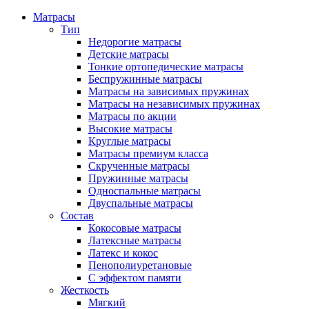
Матрасы
Тип
Недорогие матрасы
Детские матрасы
Тонкие ортопедические матрасы
Беспружинные матрасы
Матрасы на зависимых пружинах
Матрасы на независимых пружинах
Матрасы по акции
Высокие матрасы
Круглые матрасы
Матрасы премиум класса
Скрученные матрасы
Пружинные матрасы
Односпальные матрасы
Двуспальные матрасы
Состав
Кокосовые матрасы
Латексные матрасы
Латекс и кокос
Пенополиуретановые
С эффектом памяти
Жесткость
Мягкий