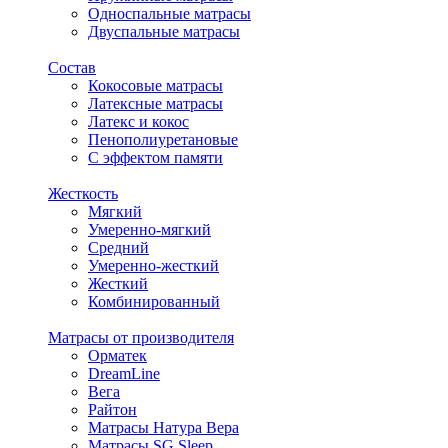
Односпальные матрасы
Двуспальные матрасы
Состав
Кокосовые матрасы
Латексные матрасы
Латекс и кокос
Пенополиуретановые
С эффектом памяти
Жесткость
Мягкий
Умеренно-мягкий
Средний
Умеренно-жесткий
Жесткий
Комбинированный
Матрасы от производителя
Орматек
DreamLine
Вега
Райтон
Матрасы Натура Вера
Матрасы SG Sleep