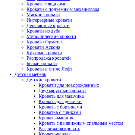
Кровать с ящиками
Кровати с подъемным механизмом
Мягкие кровати
Интерьерные кровати
Деревянные кровати
Кровати из дуба
Металлические кровати
Кровати Орматек
Кровати Аскона
Круглые кровати
Распродажа кроватей
Белые кровати
Кровати в стиле Лофт
Детская мебель
Детские кровати
Кровати для новорожденных
Двухъярусные кровати
Кровать для мальчика
Кровать для девочки
Кровать с бортиками
Кроватка с ящиками
Кровать-машинка
Кровать с выдвижным спальным местом
Раздвижная кровать
Кровать-чердак