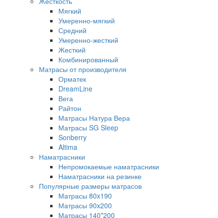
Жесткость
Мягкий
Умеренно-мягкий
Средний
Умеренно-жесткий
Жесткий
Комбинированный
Матрасы от производителя
Орматек
DreamLine
Вега
Райтон
Матрасы Натура Вера
Матрасы SG Sleep
Sonberry
Altima
Наматрасники
Непромокаемые наматрасники
Наматрасники на резинке
Популярные размеры матрасов
Матрасы 80x190
Матрасы 90x200
Матрасы 140*200