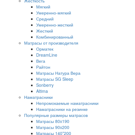
Жесткость
Мягкий
Умеренно-мягкий
Средний
Умеренно-жесткий
Жесткий
Комбинированный
Матрасы от производителя
Орматек
DreamLine
Вега
Райтон
Матрасы Натура Вера
Матрасы SG Sleep
Sonberry
Altima
Наматрасники
Непромокаемые наматрасники
Наматрасники на резинке
Популярные размеры матрасов
Матрасы 80x190
Матрасы 90x200
Матрасы 140*200