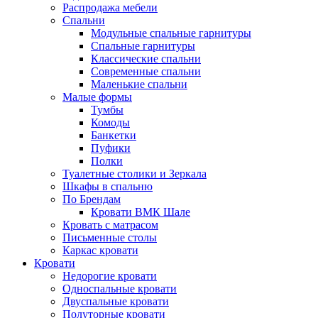
Распродажа мебели
Спальни
Модульные спальные гарнитуры
Спальные гарнитуры
Классические спальни
Современные спальни
Маленькие спальни
Малые формы
Тумбы
Комоды
Банкетки
Пуфики
Полки
Туалетные столики и Зеркала
Шкафы в спальню
По Брендам
Кровати ВМК Шале
Кровать с матрасом
Письменные столы
Каркас кровати
Кровати
Недорогие кровати
Односпальные кровати
Двуспальные кровати
Полуторные кровати