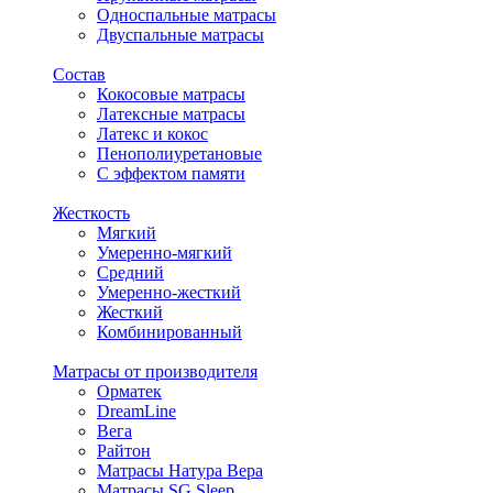
Односпальные матрасы
Двуспальные матрасы
Состав
Кокосовые матрасы
Латексные матрасы
Латекс и кокос
Пенополиуретановые
С эффектом памяти
Жесткость
Мягкий
Умеренно-мягкий
Средний
Умеренно-жесткий
Жесткий
Комбинированный
Матрасы от производителя
Орматек
DreamLine
Вега
Райтон
Матрасы Натура Вера
Матрасы SG Sleep