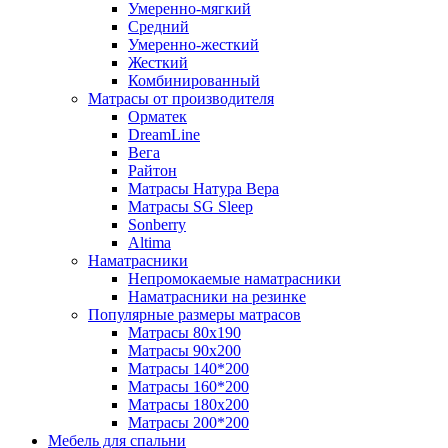
Умеренно-мягкий
Средний
Умеренно-жесткий
Жесткий
Комбинированный
Матрасы от производителя
Орматек
DreamLine
Вега
Райтон
Матрасы Натура Вера
Матрасы SG Sleep
Sonberry
Altima
Наматрасники
Непромокаемые наматрасники
Наматрасники на резинке
Популярные размеры матрасов
Матрасы 80x190
Матрасы 90x200
Матрасы 140*200
Матрасы 160*200
Матрасы 180x200
Матрасы 200*200
Мебель для спальни