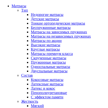
Матрасы
Тип
Недорогие матрасы
Детские матрасы
Тонкие ортопедические матрасы
Беспружинные матрасы
Матрасы на зависимых пружинах
Матрасы на независимых пружинах
Матрасы по акции
Высокие матрасы
Круглые матрасы
Матрасы премиум класса
Скрученные матрасы
Пружинные матрасы
Односпальные матрасы
Двуспальные матрасы
Состав
Кокосовые матрасы
Латексные матрасы
Латекс и кокос
Пенополиуретановые
С эффектом памяти
Жесткость
Мягкий