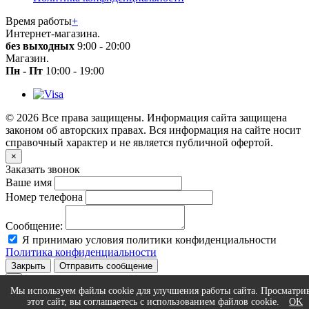
Время работы
+
Интернет-магазина.
без выходных
9:00 - 20:00
Магазин.
Пн - Пт
10:00 - 19:00
© 2026 Все права защищены. Информация сайта защищена
законом об авторских правах. Вся информация на сайте носит
справочный характер и не является публичной офертой.
×
Заказать звонок
Ваше имя
Номер телефона
Сообщение:
Я принимаю условия политики конфиденциальности
Политика конфиденциальности
Закрыть
Отправить сообщение
×
Мы используем файлы cookie для улучшения работы сайта. Просматри
Статус сообщения
этот сайт, вы соглашаетесь с использованием файлов cookie.
OK
...