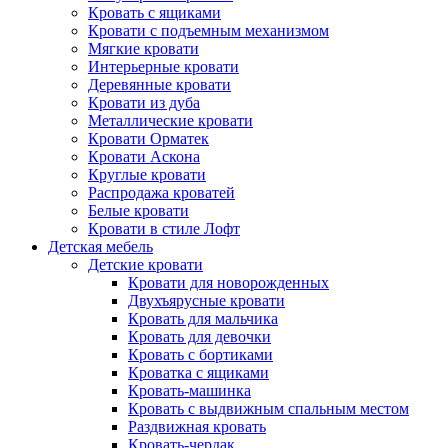
Кровать с ящиками
Кровати с подъемным механизмом
Мягкие кровати
Интерьерные кровати
Деревянные кровати
Кровати из дуба
Металлические кровати
Кровати Орматек
Кровати Аскона
Круглые кровати
Распродажа кроватей
Белые кровати
Кровати в стиле Лофт
Детская мебель
Детские кровати
Кровати для новорожденных
Двухъярусные кровати
Кровать для мальчика
Кровать для девочки
Кровать с бортиками
Кроватка с ящиками
Кровать-машинка
Кровать с выдвижным спальным местом
Раздвижная кровать
Кровать-чердак