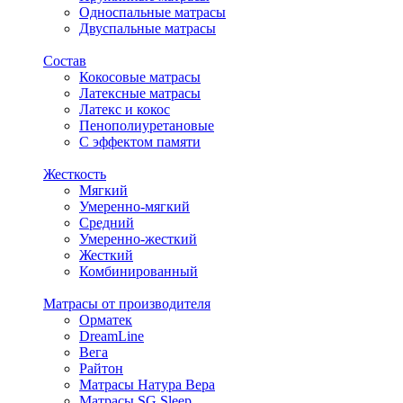
Односпальные матрасы
Двуспальные матрасы
Состав
Кокосовые матрасы
Латексные матрасы
Латекс и кокос
Пенополиуретановые
С эффектом памяти
Жесткость
Мягкий
Умеренно-мягкий
Средний
Умеренно-жесткий
Жесткий
Комбинированный
Матрасы от производителя
Орматек
DreamLine
Вега
Райтон
Матрасы Натура Вера
Матрасы SG Sleep