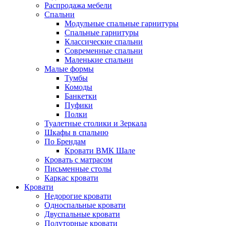
Распродажа мебели
Спальни
Модульные спальные гарнитуры
Спальные гарнитуры
Классические спальни
Современные спальни
Маленькие спальни
Малые формы
Тумбы
Комоды
Банкетки
Пуфики
Полки
Туалетные столики и Зеркала
Шкафы в спальню
По Брендам
Кровати ВМК Шале
Кровать с матрасом
Письменные столы
Каркас кровати
Кровати
Недорогие кровати
Односпальные кровати
Двуспальные кровати
Полуторные кровати