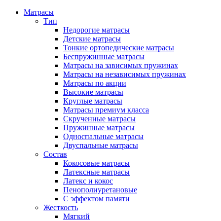
Матрасы
Тип
Недорогие матрасы
Детские матрасы
Тонкие ортопедические матрасы
Беспружинные матрасы
Матрасы на зависимых пружинах
Матрасы на независимых пружинах
Матрасы по акции
Высокие матрасы
Круглые матрасы
Матрасы премиум класса
Скрученные матрасы
Пружинные матрасы
Односпальные матрасы
Двуспальные матрасы
Состав
Кокосовые матрасы
Латексные матрасы
Латекс и кокос
Пенополиуретановые
С эффектом памяти
Жесткость
Мягкий