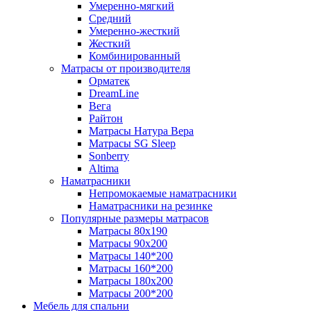
Умеренно-мягкий
Средний
Умеренно-жесткий
Жесткий
Комбинированный
Матрасы от производителя
Орматек
DreamLine
Вега
Райтон
Матрасы Натура Вера
Матрасы SG Sleep
Sonberry
Altima
Наматрасники
Непромокаемые наматрасники
Наматрасники на резинке
Популярные размеры матрасов
Матрасы 80x190
Матрасы 90x200
Матрасы 140*200
Матрасы 160*200
Матрасы 180x200
Матрасы 200*200
Мебель для спальни