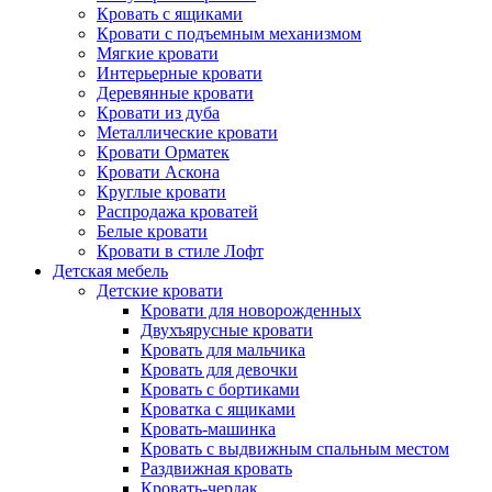
Кровать с ящиками
Кровати с подъемным механизмом
Мягкие кровати
Интерьерные кровати
Деревянные кровати
Кровати из дуба
Металлические кровати
Кровати Орматек
Кровати Аскона
Круглые кровати
Распродажа кроватей
Белые кровати
Кровати в стиле Лофт
Детская мебель
Детские кровати
Кровати для новорожденных
Двухъярусные кровати
Кровать для мальчика
Кровать для девочки
Кровать с бортиками
Кроватка с ящиками
Кровать-машинка
Кровать с выдвижным спальным местом
Раздвижная кровать
Кровать-чердак