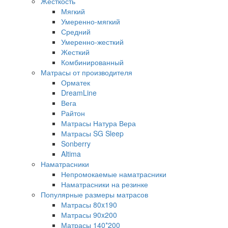
Жесткость
Мягкий
Умеренно-мягкий
Средний
Умеренно-жесткий
Жесткий
Комбинированный
Матрасы от производителя
Орматек
DreamLine
Вега
Райтон
Матрасы Натура Вера
Матрасы SG Sleep
Sonberry
Altima
Наматрасники
Непромокаемые наматрасники
Наматрасники на резинке
Популярные размеры матрасов
Матрасы 80x190
Матрасы 90x200
Матрасы 140*200