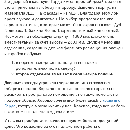
2-х дверный шкаф-купе Гарда имеет простой дизайн, за счет
этого применим к любому интерьеру. Выполнен корпус из
материала ЛДСП, а фасады – из МДФ. Благодаря этому он
прост в уходе и долговечен. На выбор предлагаются два
варианта оттенка, в которые может быть окрашен шкаф. Дуб
Галифакс Табак или Ясень Таормино, темный или светлый.
Несмотря на небольшую ширину – 1380 мм, шкаф очень
вместительный за счет высоты – 2300 мм. Внутри у него два
отделения, созданных для комфортного размещения одежды
и коробок с обувью:
в первом находится штанга для вешалок и
дополнительная полка сверху;
второе отделение вмещает в себя четыре полочки.
Дверные фасады украшены зеркалами, что сглаживает
габариты шкафа. Зеркала не только позволяют зрительно
расширить пространство помещения, но также помогают в
подборе образа. Хорошо сочетаться будет шкаф с
кроватью
Гарда
, которую можно купить у нас. Красиво, когда вся мебель
в комнате выполнена в одном стиле.
У нас вы приобретаете качественную мебель по доступной
цене. Это возможно за счет налаженной работы с