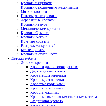
Кровать с ящиками
Кровати с подъемным механизмом
Мягкие кровати
Интерьерные кровати
Деревянные кровати
Кровати из дуба
Металлические кровати
Кровати Орматек
Кровати Аскона
Круглые кровати
Распродажа кроватей
Белые кровати
Кровати в стиле Лофт
Детская мебель
Детские кровати
Кровати для новорожденных
Двухъярусные кровати
Кровать для мальчика
Кровать для девочки
Кровать с бортиками
Кроватка с ящиками
Кровать-машинка
Кровать с выдвижным спальным местом
Раздвижная кровать
Кровать-чердак