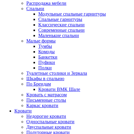
Распродажа мебели
Спальни
Модульные спальные гарнитуры
Спальные гарнитуры
Классические спальни
Современные спальни
Маленькие спальни
Малые формы
Тумбы
Комоды
Банкетки
Пуфики
Полки
Туалетные столики и Зеркала
Шкафы в спальню
По Брендам
Кровати ВМК Шале
Кровать с матрасом
Письменные столы
Каркас кровати
Кровати
Недорогие кровати
Односпальные кровати
Двуспальные кровати
Полуторные кровати