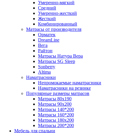
Умеренно-мягкий
Средний
Умеренно-жесткий
Жесткий
Комбинированный
Матрасы от производителя
Орматек
DreamLine
Вега
Райтон
Матрасы Натура Вера
Матрасы SG Sleep
Sonberry
Altima
Наматрасники
Непромокаемые наматрасники
Наматрасники на резинке
Популярные размеры матрасов
Матрасы 80x190
Матрасы 90x200
Матрасы 140*200
Матрасы 160*200
Матрасы 180x200
Матрасы 200*200
Мебель для спальни