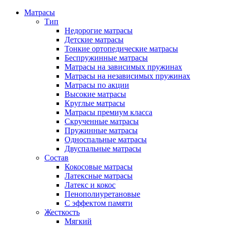
Матрасы
Тип
Недорогие матрасы
Детские матрасы
Тонкие ортопедические матрасы
Беспружинные матрасы
Матрасы на зависимых пружинах
Матрасы на независимых пружинах
Матрасы по акции
Высокие матрасы
Круглые матрасы
Матрасы премиум класса
Скрученные матрасы
Пружинные матрасы
Односпальные матрасы
Двуспальные матрасы
Состав
Кокосовые матрасы
Латексные матрасы
Латекс и кокос
Пенополиуретановые
С эффектом памяти
Жесткость
Мягкий