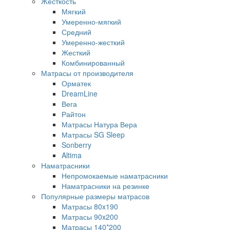
Жесткость
Мягкий
Умеренно-мягкий
Средний
Умеренно-жесткий
Жесткий
Комбинированный
Матрасы от производителя
Орматек
DreamLine
Вега
Райтон
Матрасы Натура Вера
Матрасы SG Sleep
Sonberry
Altima
Наматрасники
Непромокаемые наматрасники
Наматрасники на резинке
Популярные размеры матрасов
Матрасы 80x190
Матрасы 90x200
Матрасы 140*200