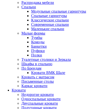
Распродажа мебели
Спальни
Модульные спальные гарнитуры
Спальные гарнитуры
Классические спальни
Современные спальни
Маленькие спальни
Малые формы
Тумбы
Комоды
Банкетки
Пуфики
Полки
Туалетные столики и Зеркала
Шкафы в спальню
По Брендам
Кровати ВМК Шале
Кровать с матрасом
Письменные столы
Каркас кровати
Кровати
Недорогие кровати
Односпальные кровати
Двуспальные кровати
Полуторные кровати