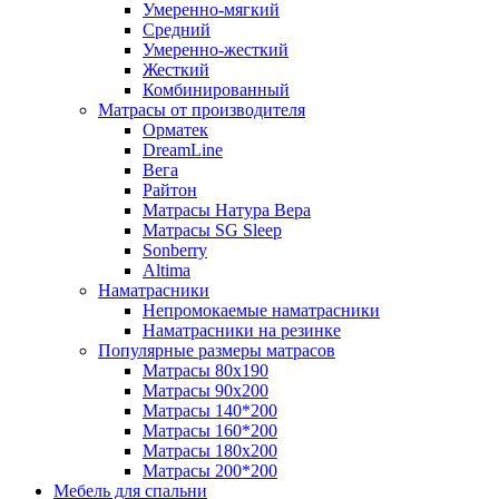
Умеренно-мягкий
Средний
Умеренно-жесткий
Жесткий
Комбинированный
Матрасы от производителя
Орматек
DreamLine
Вега
Райтон
Матрасы Натура Вера
Матрасы SG Sleep
Sonberry
Altima
Наматрасники
Непромокаемые наматрасники
Наматрасники на резинке
Популярные размеры матрасов
Матрасы 80x190
Матрасы 90x200
Матрасы 140*200
Матрасы 160*200
Матрасы 180x200
Матрасы 200*200
Мебель для спальни