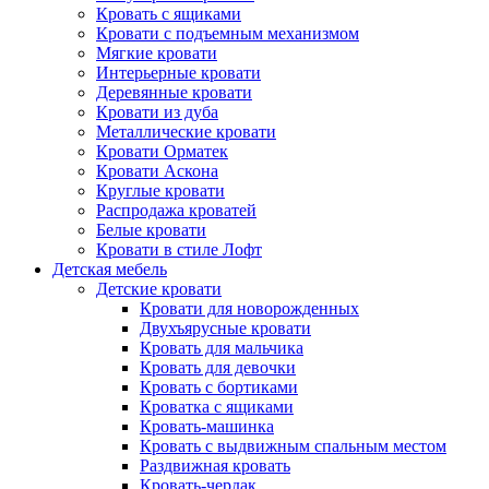
Кровать с ящиками
Кровати с подъемным механизмом
Мягкие кровати
Интерьерные кровати
Деревянные кровати
Кровати из дуба
Металлические кровати
Кровати Орматек
Кровати Аскона
Круглые кровати
Распродажа кроватей
Белые кровати
Кровати в стиле Лофт
Детская мебель
Детские кровати
Кровати для новорожденных
Двухъярусные кровати
Кровать для мальчика
Кровать для девочки
Кровать с бортиками
Кроватка с ящиками
Кровать-машинка
Кровать с выдвижным спальным местом
Раздвижная кровать
Кровать-чердак