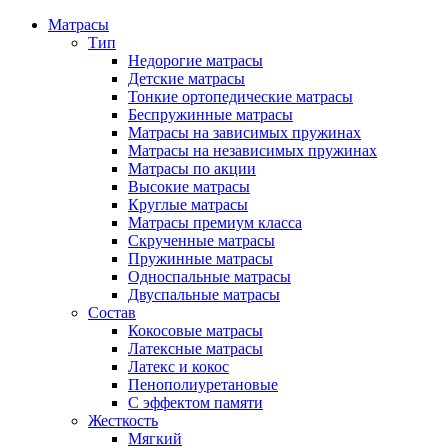
Матрасы
Тип
Недорогие матрасы
Детские матрасы
Тонкие ортопедические матрасы
Беспружинные матрасы
Матрасы на зависимых пружинах
Матрасы на независимых пружинах
Матрасы по акции
Высокие матрасы
Круглые матрасы
Матрасы премиум класса
Скрученные матрасы
Пружинные матрасы
Односпальные матрасы
Двуспальные матрасы
Состав
Кокосовые матрасы
Латексные матрасы
Латекс и кокос
Пенополиуретановые
С эффектом памяти
Жесткость
Мягкий