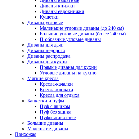
Диваны выкатные
Диваны книжки
Диваны еврокнижки
Кушетки
Диваны угловые
Маленькие угловые диваны (до 240 см)
Большие угловые диваны (более 240 см)
П-образные угловые диваны
Диваны для дачи
Диваны недорого
Диваны распродажа
Диваны для кухни
Прямые диваны для кухни
Угловые диваны на кухню
Мягкие кресла
Кресла-качалки
Кресла-кровати
Кресла для отдыха
Банкетки и пуфы
Пуф с ящиком
Пуф без ящика
Пуфы-животные
Большие диваны
Маленькие диваны
Прихожая