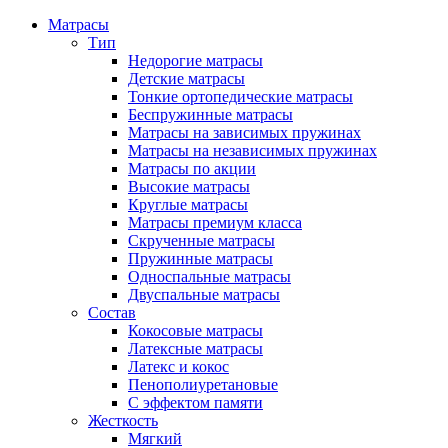
Матрасы
Тип
Недорогие матрасы
Детские матрасы
Тонкие ортопедические матрасы
Беспружинные матрасы
Матрасы на зависимых пружинах
Матрасы на независимых пружинах
Матрасы по акции
Высокие матрасы
Круглые матрасы
Матрасы премиум класса
Скрученные матрасы
Пружинные матрасы
Односпальные матрасы
Двуспальные матрасы
Состав
Кокосовые матрасы
Латексные матрасы
Латекс и кокос
Пенополиуретановые
С эффектом памяти
Жесткость
Мягкий