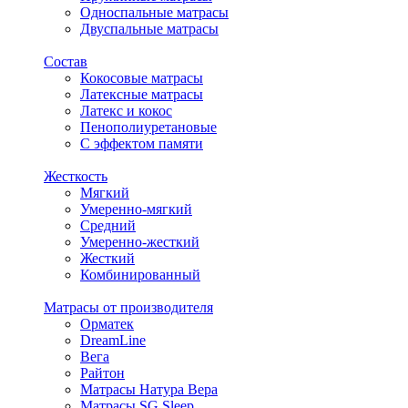
Односпальные матрасы
Двуспальные матрасы
Состав
Кокосовые матрасы
Латексные матрасы
Латекс и кокос
Пенополиуретановые
С эффектом памяти
Жесткость
Мягкий
Умеренно-мягкий
Средний
Умеренно-жесткий
Жесткий
Комбинированный
Матрасы от производителя
Орматек
DreamLine
Вега
Райтон
Матрасы Натура Вера
Матрасы SG Sleep