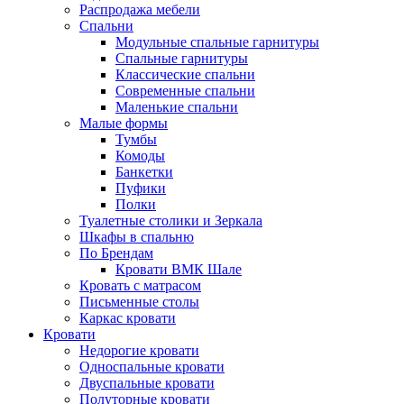
Распродажа мебели
Спальни
Модульные спальные гарнитуры
Спальные гарнитуры
Классические спальни
Современные спальни
Маленькие спальни
Малые формы
Тумбы
Комоды
Банкетки
Пуфики
Полки
Туалетные столики и Зеркала
Шкафы в спальню
По Брендам
Кровати ВМК Шале
Кровать с матрасом
Письменные столы
Каркас кровати
Кровати
Недорогие кровати
Односпальные кровати
Двуспальные кровати
Полуторные кровати