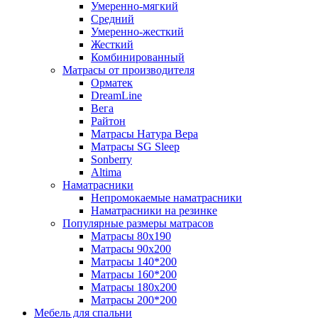
Умеренно-мягкий
Средний
Умеренно-жесткий
Жесткий
Комбинированный
Матрасы от производителя
Орматек
DreamLine
Вега
Райтон
Матрасы Натура Вера
Матрасы SG Sleep
Sonberry
Altima
Наматрасники
Непромокаемые наматрасники
Наматрасники на резинке
Популярные размеры матрасов
Матрасы 80x190
Матрасы 90x200
Матрасы 140*200
Матрасы 160*200
Матрасы 180x200
Матрасы 200*200
Мебель для спальни