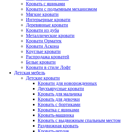
Кровать с ящиками
Кровати с подъемным механизмом
Мягкие кровати
Интерьерные кровати
Деревянные кровати
Кровати из дуба
Металлические кровати
Кровати Орматек
Кровати Аскона
Круглые кровати
Распродажа кроватей
Белые кровати
Кровати в стиле Лофт
Детская мебель
Детские кровати
Кровати для новорожденных
Двухъярусные кровати
Кровать для мальчика
Кровать для девочки
Кровать с бортиками
Кроватка с ящиками
Кровать-машинка
Кровать с выдвижным спальным местом
Раздвижная кровать
Кровать-чердак